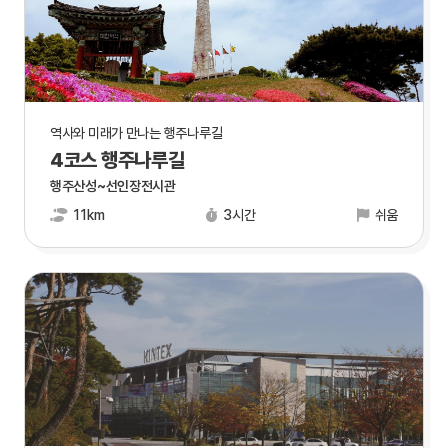
역사와 미래가 만나는 행주나루길
4코스 행주나루길
행주산성~선인장전시관
11km
3시간
쉬움