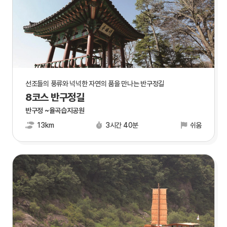
선조들의 풍류와 넉넉한 자연의 품을 만나는 반구정길
8코스 반구정길
반구정 ~율곡습지공원
13km
3시간 40분
쉬움