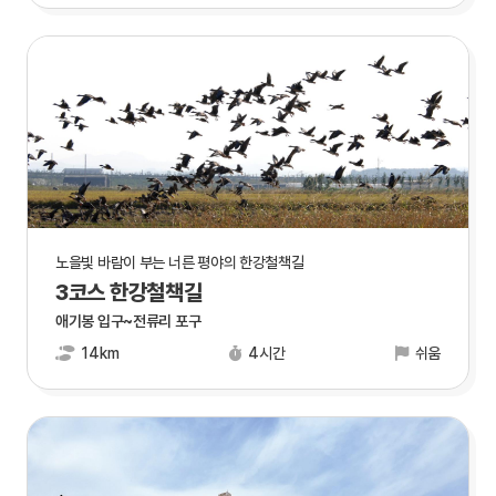
노을빛 바람이 부는 너른 평야의 한강철책길
3코스 한강철책길
애기봉 입구~전류리 포구
14km
4시간
쉬움