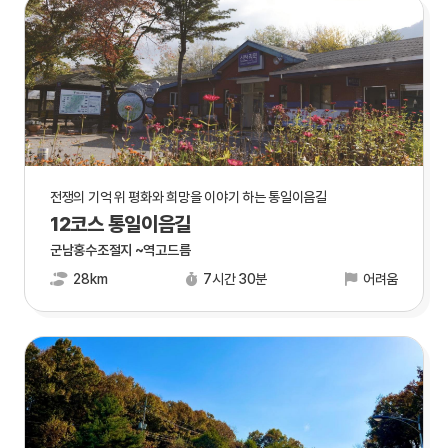
전쟁의 기억 위 평화와 희망을 이야기 하는 통일이음길
12코스 통일이음길
군남홍수조절지 ~역고드름
28km
7시간 30분
어려움