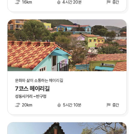
16km
4시간 20분
중간
문화와 삶이 소통하는 헤이리길
7코스 헤이리길
성동사거리 ~반구정
20km
5시간 10분
중간