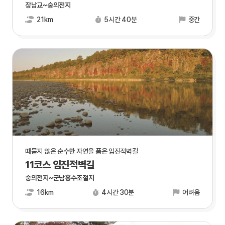
장남교~숭의전지
21km
5시간 40분
중간
때묻지 않은 순수한 자연을 품은 임진적벽길
11코스 임진적벽길
숭의전지~군남홍수조절지
16km
4시간 30분
어려움