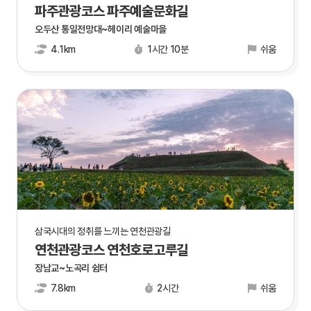
파주관광코스 파주예술문화길
오두산 통일전망대~헤이리 예술마을
4.1km
1시간 10분
쉬움
삼국시대의 정취를 느끼는 연천관광길
연천관광코스 연천호로고루길
장남교~노곡리 쉼터
7.8km
2시간
쉬움