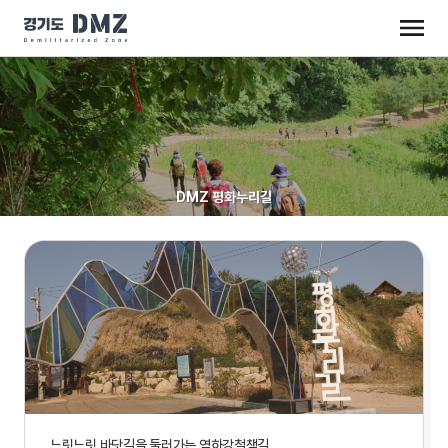
DMZ 평화누리길
느릿느릿 바닷길을 둘러가는 염하강철책길