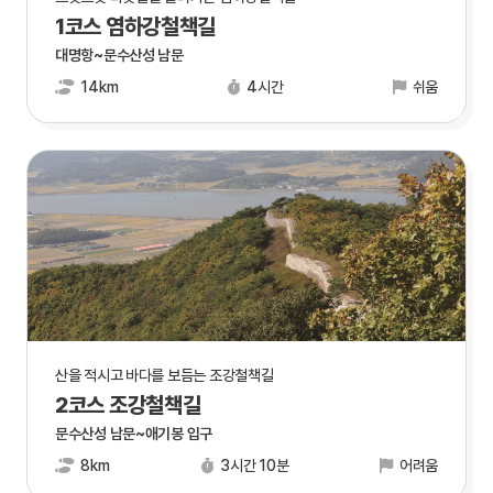
1코스 염하강철책길
대명항~문수산성 남문
14km
4시간
쉬움
산을 적시고 바다를 보듬는 조강철책길
2코스 조강철책길
문수산성 남문~애기봉 입구
8km
3시간 10분
어려움