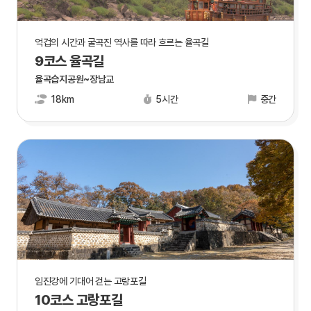
억겁의 시간과 굴곡진 역사를 따라 흐르는 율곡길
9코스 율곡길
율곡습지공원~장남교
18km
5시간
중간
임진강에 기대어 걷는 고랑포길
10코스 고랑포길