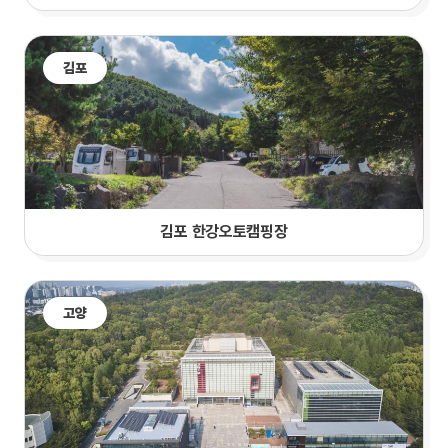
김포
김포 한강오토캠핑장
고양