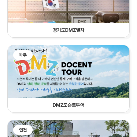
경기도DMZ열차
파주
DMZ도슨트투어
연천