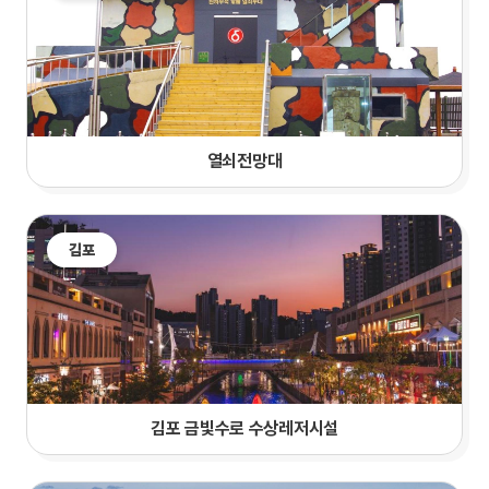
열쇠전망대
김포
김포 금빛수로 수상레저시설