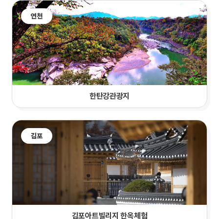
연천
한탄강관광지
김포
김포아트빌리지 한옥체험