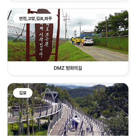
연천,
고양
,김포,파주
DMZ 평화의길
김포