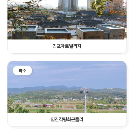
김포아트빌리지
파주
임진각평화곤돌라