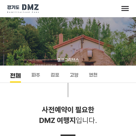
캠프그리브스
파주
김포
고양
연천
전체
사전예약이 필요한
DMZ 여행지
입니다.