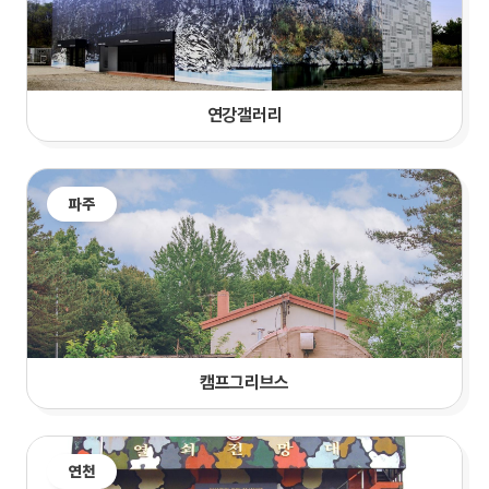
연강갤러리
파주
캠프그리브스
연천