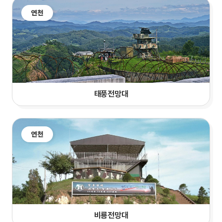
연천
태풍전망대
연천
비룡전망대