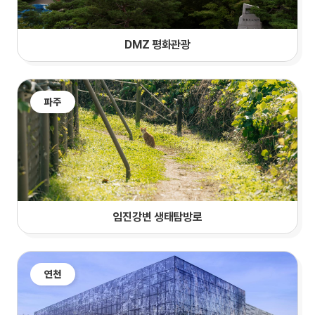
DMZ 평화관광
파주
임진강변 생태탐방로
연천