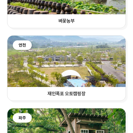
벼꽃농부
연천
재인폭포 오토캠핑장
파주