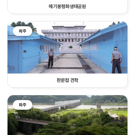
애기봉평화생태공원
파주
판문점 견학
파주