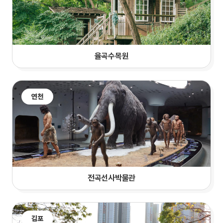
율곡수목원
연천
전곡선사박물관
김포