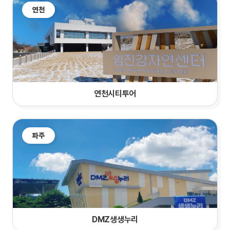
연천
연천시티투어
파주
DMZ생생누리