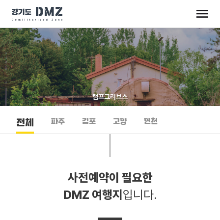
캠프그리브스
파주
김포
고양
연천
전체
사전예약이 필요한
DMZ 여행지
입니다.