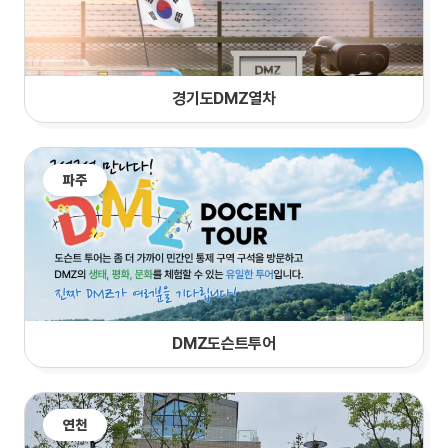
경기도DMZ열차
파주
DMZ도슨트투어
연천