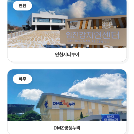
연천
연천시티투어
파주
DMZ생생누리