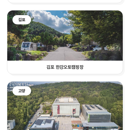
김포
김포 한강오토캠핑장
고양