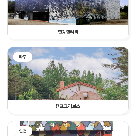
연강갤러리
파주
캠프그리브스
연천