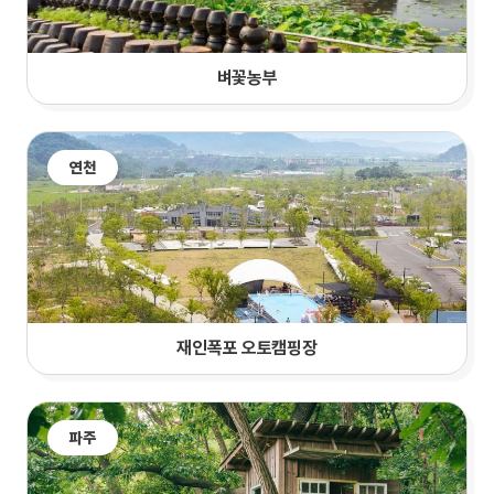
벼꽃농부
연천
재인폭포 오토캠핑장
파주