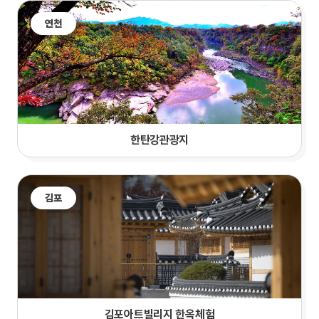
연천
한탄강관광지
김포
김포아트빌리지 한옥체험