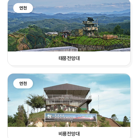
연천
태풍전망대
연천
비룡전망대