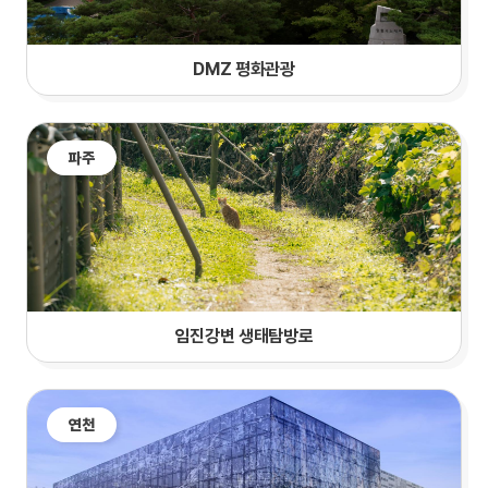
DMZ 평화관광
파주
임진강변 생태탐방로
연천