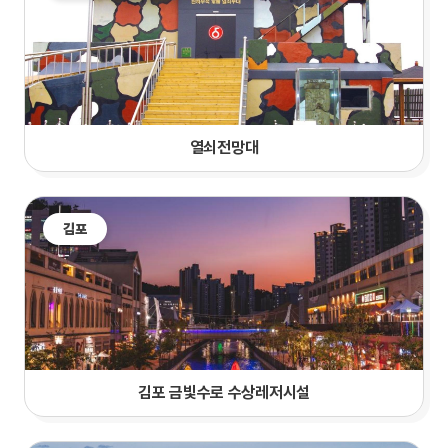
열쇠전망대
김포
김포 금빛수로 수상레저시설