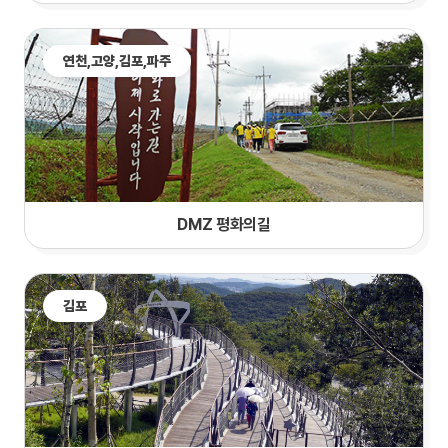
연천,
고양
,김포,파주
DMZ 평화의길
김포