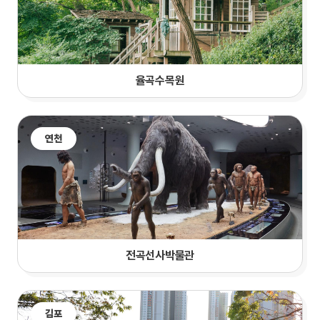
율곡수목원
연천
전곡선사박물관
김포