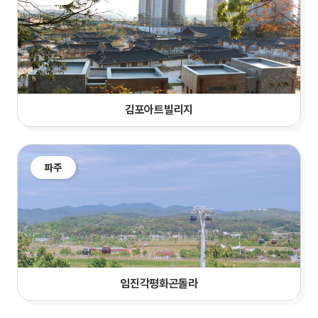
김포아트빌리지
파주
임진각평화곤돌라