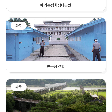
애기봉평화생태공원
파주
판문점 견학
파주