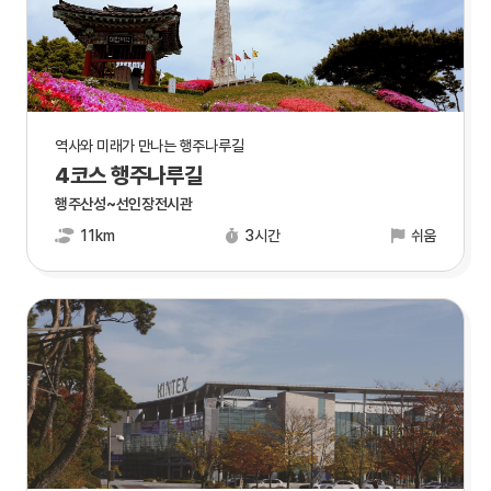
역사와 미래가 만나는 행주나루길
4코스 행주나루길
행주산성~선인장전시관
11km
3시간
쉬움