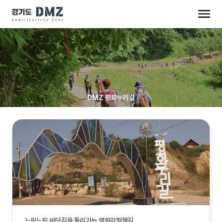
DMZ 평화누리길
느릿느릿 바닷길을 둘러가는 염하강철책길