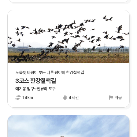
노을빛 바람이 부는 너른 평야의 한강철책길
3코스 한강철책길
애기봉 입구~전류리 포구
14km
4시간
쉬움