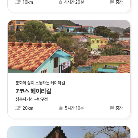
16km
4시간 20분
중간
문화와 삶이 소통하는 헤이리길
7코스 헤이리길
성동사거리 ~반구정
20km
5시간 10분
중간