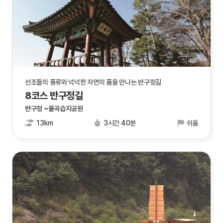
선조들의 풍류와 넉넉한 자연의 품을 만나는 반구정길
8코스 반구정길
반구정 ~율곡습지공원
13km
3시간 40분
쉬움