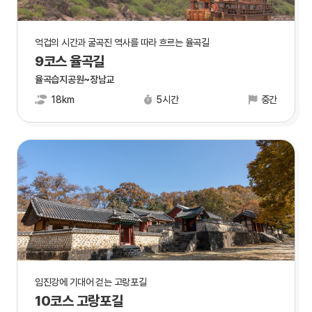
억겁의 시간과 굴곡진 역사를 따라 흐르는 율곡길
9코스 율곡길
율곡습지공원~장남교
18km
5시간
중간
임진강에 기대어 걷는 고랑포길
10코스 고랑포길