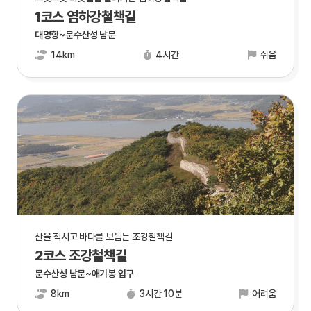
1코스 염하강철책길
대명항~문수산성 남문
14km
4시간
쉬움
산을 적시고 바다를 보듬는 조강철책길
2코스 조강철책길
문수산성 남문~애기봉 입구
8km
3시간 10분
어려움