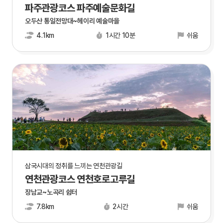
파주관광코스 파주예술문화길
오두산 통일전망대~헤이리 예술마을
4.1km
1시간 10분
쉬움
삼국시대의 정취를 느끼는 연천관광길
연천관광코스 연천호로고루길
장남교~노곡리 쉼터
7.8km
2시간
쉬움