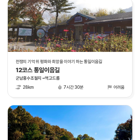
전쟁의 기억 위 평화와 희망을 이야기 하는 통일이음길
12코스 통일이음길
군남홍수조절지 ~역고드름
28km
7시간 30분
어려움