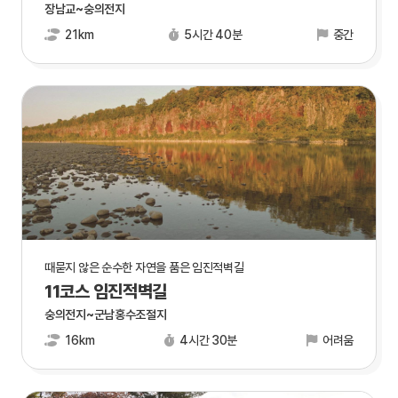
장남교~숭의전지
21km
5시간 40분
중간
때묻지 않은 순수한 자연을 품은 임진적벽길
11코스 임진적벽길
숭의전지~군남홍수조절지
16km
4시간 30분
어려움