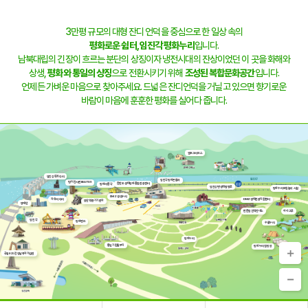
3만평 규모의 대형 잔디 언덕을 중심으로 한 일상 속의
평화로운 쉼터,
임진각 평화누리
입니다.
남북대립의 긴장이 흐르는 분단의 상징이자 냉전시대의 잔상이었던 이 곳을 화해와
상생,
평화와 통일의 상징
으로 전환시키기 위해
조성된 복합문화공간
입니다.
언제든 가벼운 마음으로 찾아주세요. 드넓은 잔디언덕을 거닐고 있으면 향기로운
바람이 마음에 훈훈한 평화를 실어다 줍니다.
캠프그리브스
임진강 독개다리
임진각평화곤돌라
벙커전시관 BEAT131
한반도 생태평화 종합관광센터
평화의 종각
임진강변 생태탐방로
평화누리 모험놀이 시설
DMZ 생생누리
자유의 다리
DMZ생태관광지원센터
장단역 증기기관차
망배단
판문점견학안내소
하나그루
임진각
평화랜드
수풀누리
평화누리
통일기원돌무지
평화누리 캠핑장
국립6·25전쟁납북자기념관