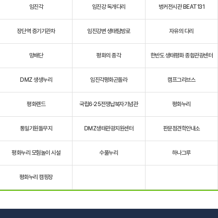
임진각
임진강 독개다리
벙커전시관 BEAT131
장단역 증기기관차
임진강변 생태탐방로
자유의 다리
망배단
평화의 종각
한반도 생태평화 종합관광센터
DMZ 생생누리
임진각평화곤돌라
캠프그리브스
평화랜드
국립6·25전쟁납북자기념관
평화누리
통일기원돌무지
DMZ생태관광지원센터
판문점견학안내소
평화누리 모험놀이 시설
수풀누리
하나그루
평화누리 캠핑장