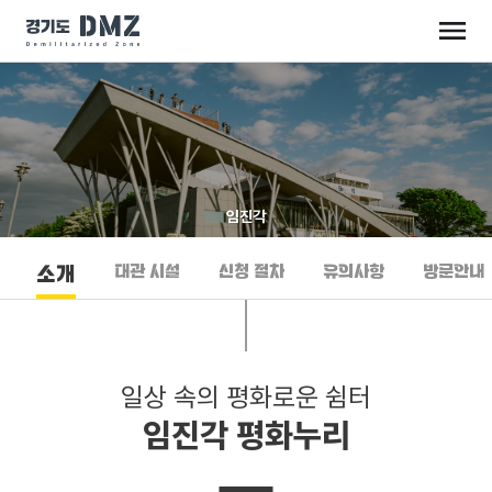
임진각
대관 시설
신청 절차
유의사항
방문안내
소개
일상 속의 평화로운 쉼터
임진각 평화누리