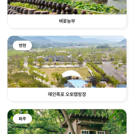
벼꽃농부
연천
재인폭포 오토캠핑장
파주