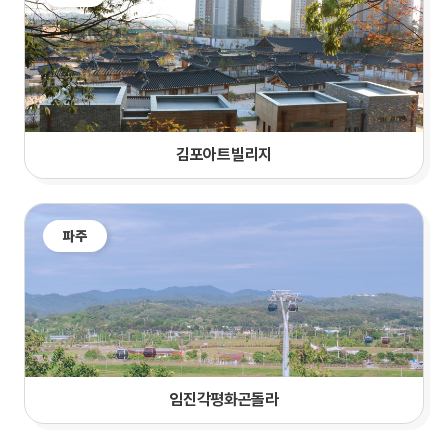
김포아트빌리지
파주
임진각평화곤돌라