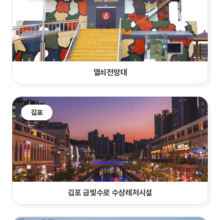
열쇠전망대
김포
김포 금빛수로 수상레저시설