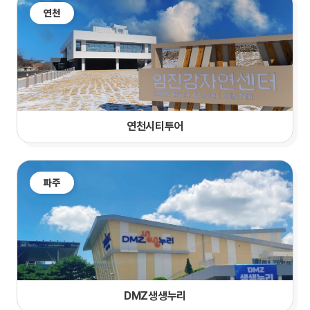
연천
연천시티투어
파주
DMZ생생누리