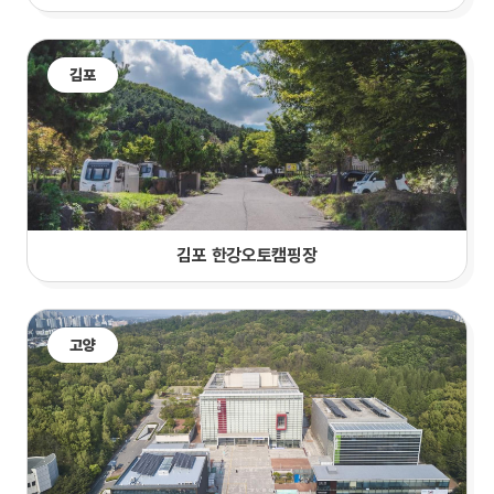
김포
김포 한강오토캠핑장
고양