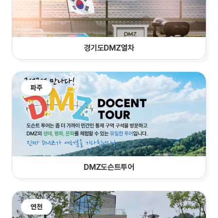
경기도DMZ열차
파주
DMZ도슨트투어
연천