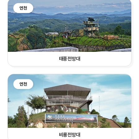
연천
태풍전망대
연천
비룡전망대