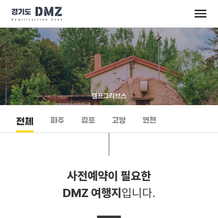
캠프그리브스
파주
김포
고양
연천
전체
사전예약이 필요한
DMZ 여행지
입니다.