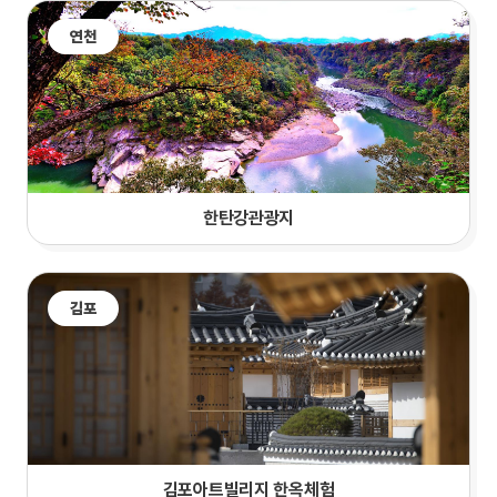
연천
한탄강관광지
김포
김포아트빌리지 한옥체험