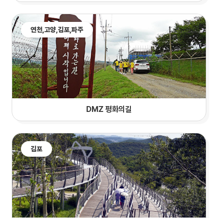
연천,
고양
,김포,파주
DMZ 평화의길
김포