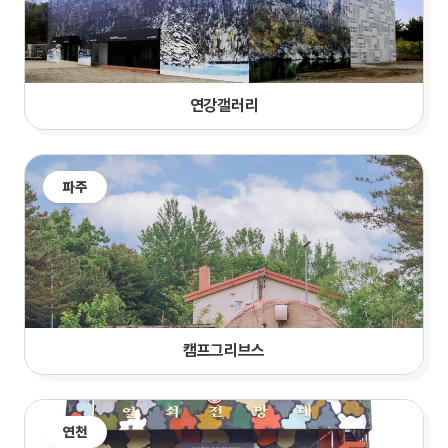
연강갤러리
파주
캠프그리브스
연천