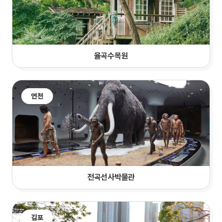
율곡수목원
연천
전곡선사박물관
김포