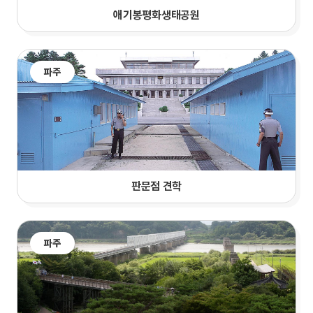
애기봉평화생태공원
파주
판문점 견학
파주