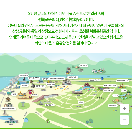
3만평 규모의 대형 잔디 언덕을 중심으로 한 일상 속의
평화로운 쉼터,
임진각 평화누리
입니다.
남북대립의 긴장이 흐르는 분단의 상징이자 냉전시대의 잔상이었던 이 곳을 화해와
상생,
평화와 통일의 상징
으로 전환시키기 위해
조성된 복합문화공간
입니다.
언제든 가벼운 마음으로 찾아주세요. 드넓은 잔디언덕을 거닐고 있으면 향기로운
바람이 마음에 훈훈한 평화를 실어다 줍니다.
캠프그리브스
임진강 독개다리
임진각평화곤돌라
벙커전시관 BEAT131
한반도 생태평화 종합관광센터
평화의 종각
임진강변 생태탐방로
평화누리 모험놀이 시설
DMZ 생생누리
자유의 다리
DMZ생태관광지원센터
장단역 증기기관차
망배단
판문점견학안내소
하나그루
임진각
평화랜드
수풀누리
평화누리
통일기원돌무지
평화누리 캠핑장
국립6·25전쟁납북자기념관