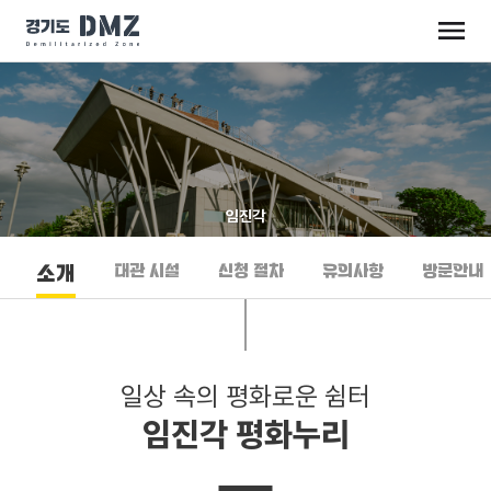
임진각
대관 시설
신청 절차
유의사항
방문안내
소개
일상 속의 평화로운 쉼터
임진각 평화누리