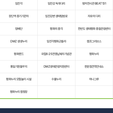
임진각
임진강 독개다리
벙커전시관 BEAT131
장단역 증기기관차
임진강변 생태탐방로
자유의 다리
망배단
평화의 종각
한반도 생태평화 종합관광센터
DMZ 생생누리
임진각평화곤돌라
캠프그리브스
평화랜드
국립6·25전쟁납북자기념관
평화누리
통일기원돌무지
DMZ생태관광지원센터
판문점견학안내소
평화누리 모험놀이 시설
수풀누리
하나그루
평화누리 캠핑장