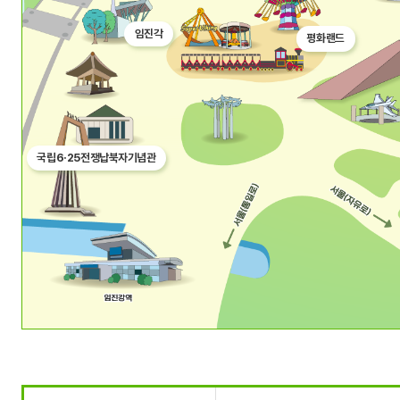
임진각
평화랜드
국립6·25전쟁납북자기념관