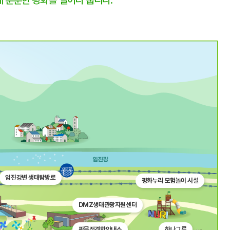
 훈훈한 평화를 실어다 줍니다.
임진강변 생태탐방로
평화누리 모험놀이 시설
DMZ생태관광지원센터
판문점견학안내소
하나그루