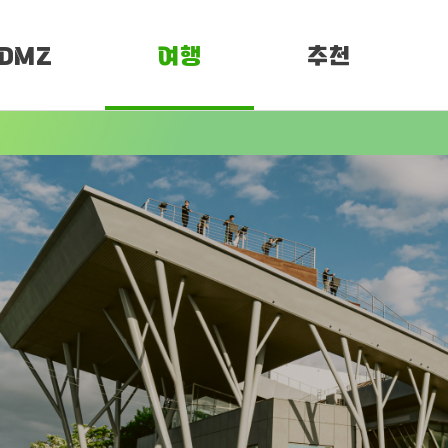
DMZ
여행
추천
소개
여행정보
PEN 페스티벌
임진각 평화누리
임진각
DMZ 평화누리길
평화누리