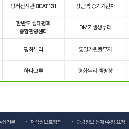
벙커전시관 BEAT131
장단역 증기기관차
한반도 생태평화
DMZ 생생누리
종합관광센터
평화누리
통일기원돌무지
하나그루
평화누리 캠핑장
수집거부
저작권보호정책
관광정보 등재/수정 요청