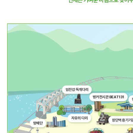
언제든 가벼운 마음으로 찾아주
임진강 독개다리
벙커전시관 BEAT131
자유의 다리
장단역 증기기
망배단