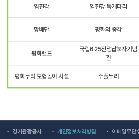
임진각
임진강 독개다리
망배단
평화의 종각
국립6·25전쟁납북자기념
평화랜드
관
평화누리 모험놀이 시설
수풀누리
경기관광공사
개인정보처리방침
이메일무단