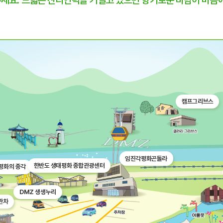
세요. 드넓은 잔디언덕을 거닐고 있으면 향기로운 바람이 마음에
캠프그리브스
임진각평화곤돌라
한반도 생태평화 종합관광센터
평화의 종각
DMZ 생생누리
관차