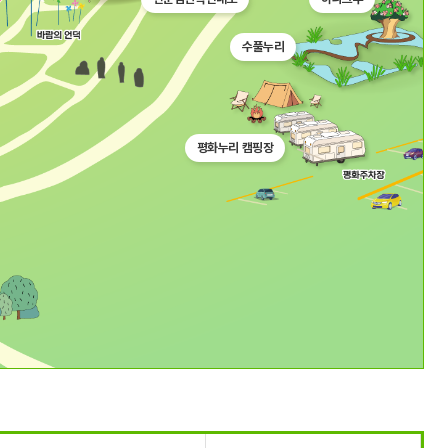
수풀누리
평화누리 캠핑장