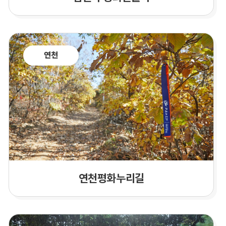
연천
연천평화누리길