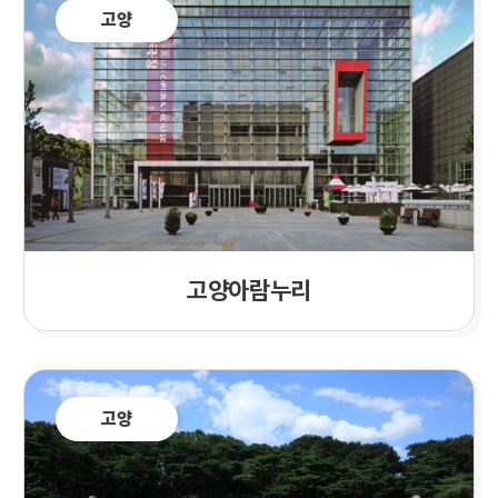
고양
고양아람누리
고양