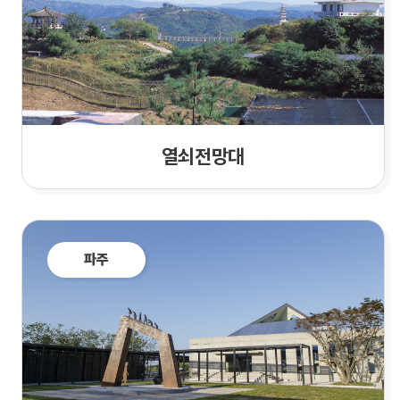
열쇠전망대
파주