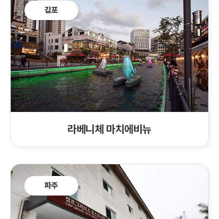
김포
라베니체 마치에비뉴
파주