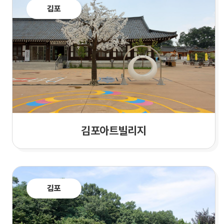
김포
김포아트빌리지
김포