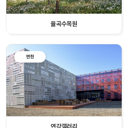
율곡수목원
연천
연강갤러리