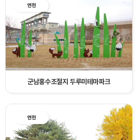
연천
군남홍수조절지 두루미테마파크
연천