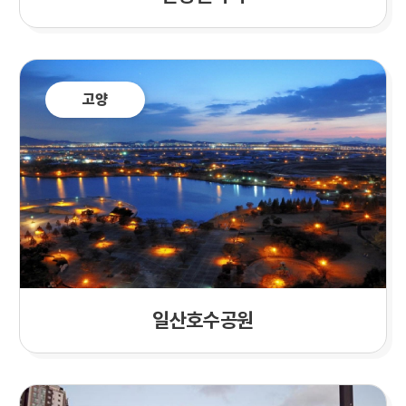
고양
일산호수공원