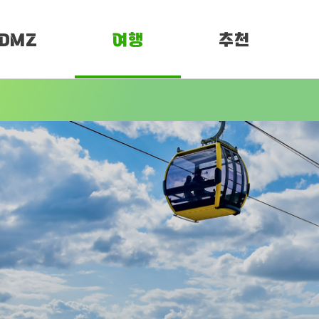
DMZ
여행
추천
소개
여행정보
PEN 페스티벌
임진각 평화누리
DMZ 평화누리길