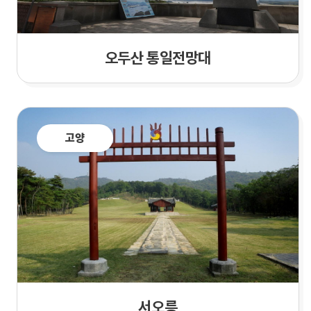
오두산 통일전망대
고양
서오릉