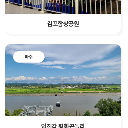
김포함상공원
파주
임진각 평화곤돌라