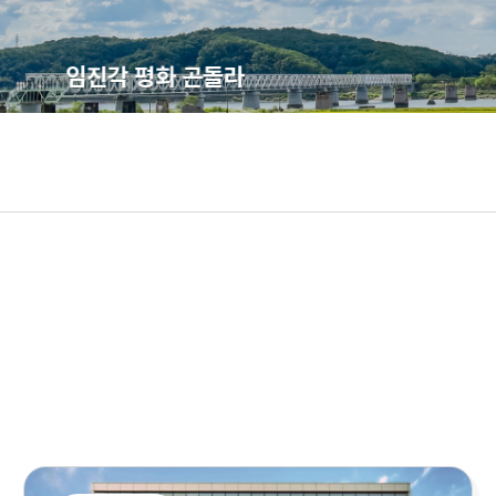
임진각 평화 곤돌라