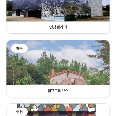
연강갤러리
파주
캠프그리브스
연천