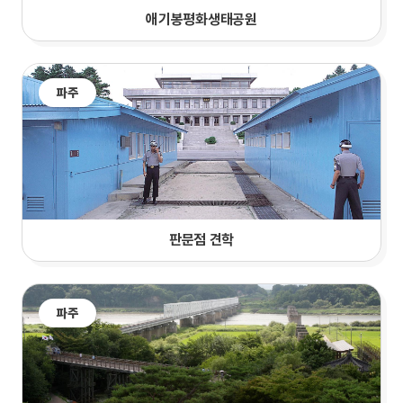
애기봉평화생태공원
파주
판문점 견학
파주