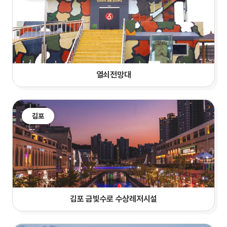
열쇠전망대
김포
김포 금빛수로 수상레저시설