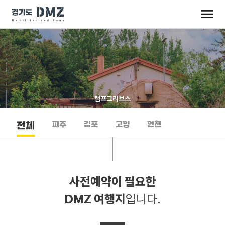
캠프그리브스
파주
김포
고양
연천
전체
사전예약이 필요한
DMZ 여행지
입니다.