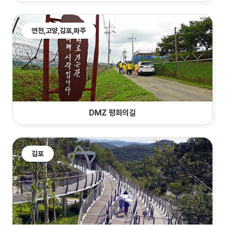
연천,
고양
,김포,파주
DMZ 평화의길
김포