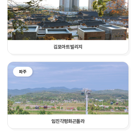
김포아트빌리지
파주
임진각평화곤돌라