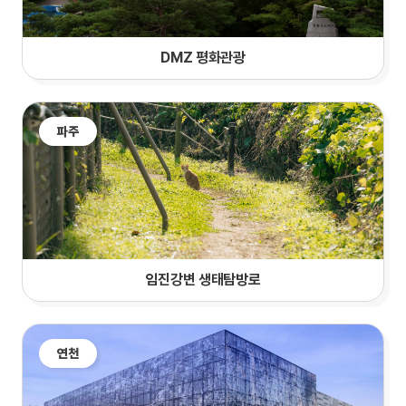
DMZ 평화관광
파주
임진강변 생태탐방로
연천