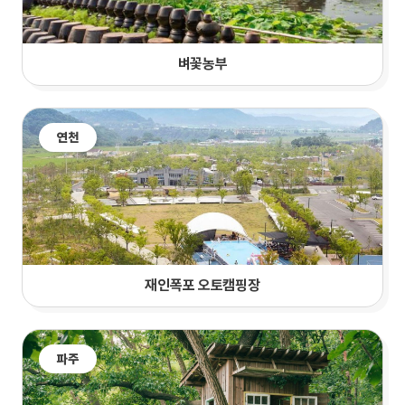
벼꽃농부
연천
재인폭포 오토캠핑장
파주