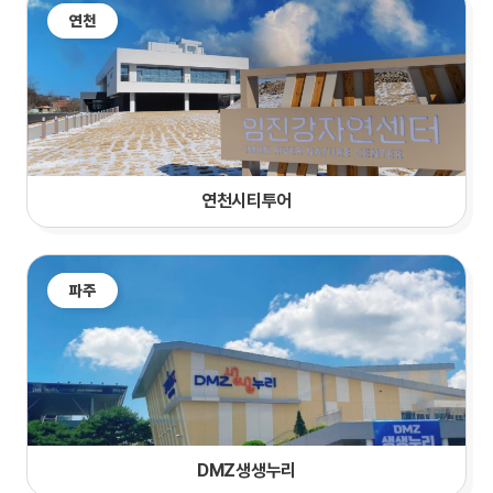
연천
연천시티투어
파주
DMZ생생누리