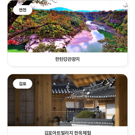
연천
한탄강관광지
김포
김포아트빌리지 한옥체험