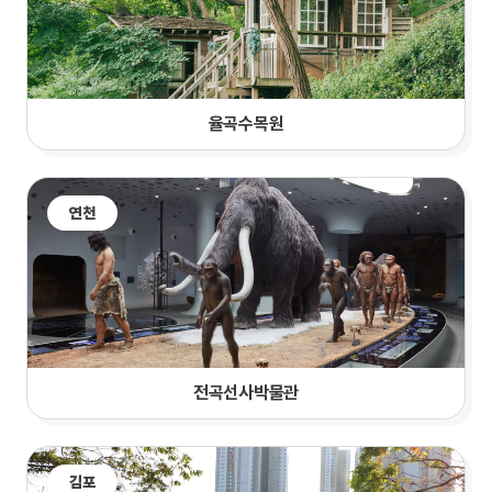
율곡수목원
연천
전곡선사박물관
김포