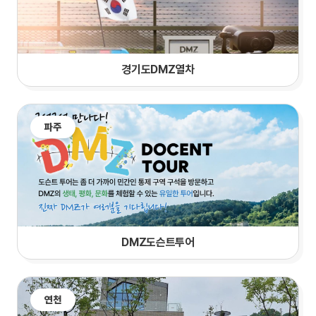
경기도DMZ열차
파주
DMZ도슨트투어
연천