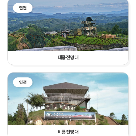
연천
태풍전망대
연천
비룡전망대