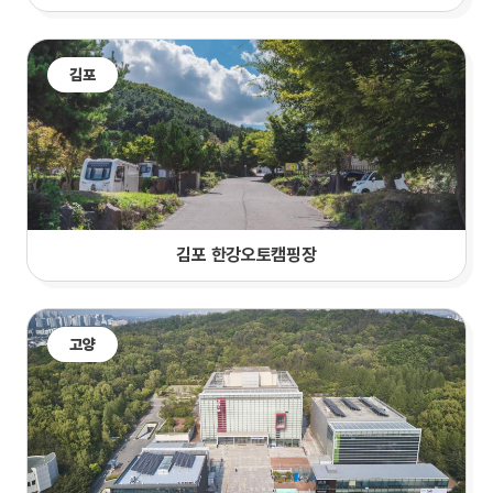
김포
김포 한강오토캠핑장
고양