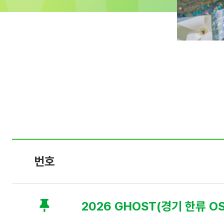
공
지
번호
사
항
:
번
호
2026 GHOST(경기 한류 O
,
제