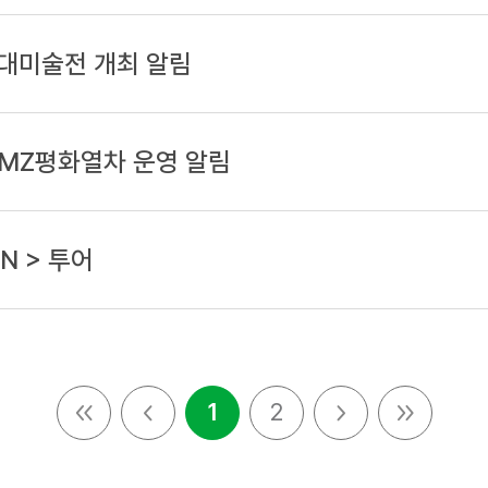
 현대미술전 개최
알림
DMZ평화열차 운영
알림
N > 투어
1
2