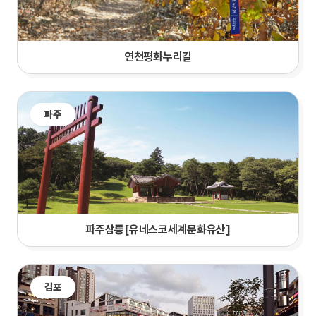
연천평화누리길
파주
파주삼릉[유네스코세계문화유산]
김포