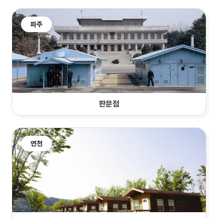
파주
판문점
연천