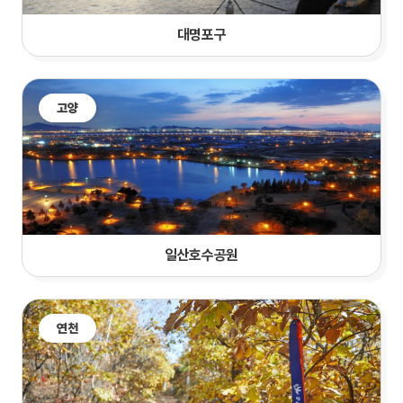
대명포구
고양
일산호수공원
연천