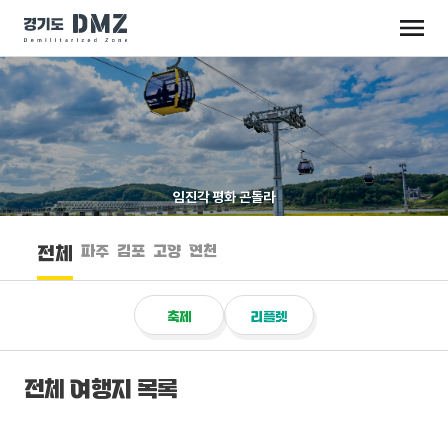
임진각 평화 곤돌라
파주
김포
고양
연천
전체
축제
리플렛
전체 여행지 목록