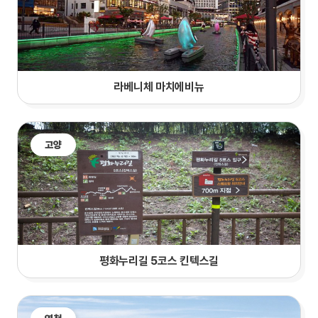
라베니체 마치에비뉴
고양
평화누리길 5코스 킨텍스길