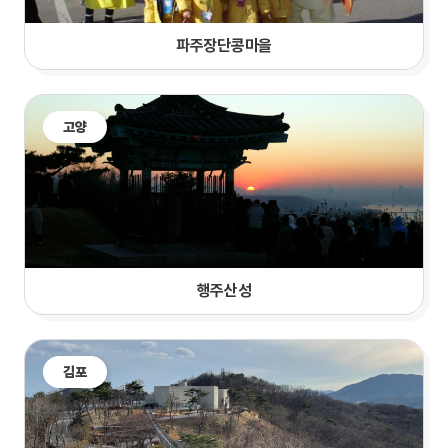
파주장단콩마을
고양
행주산성
김포