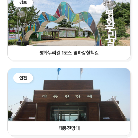
김포
평화누리길 1코스 염하강철책길
연천
태풍전망대