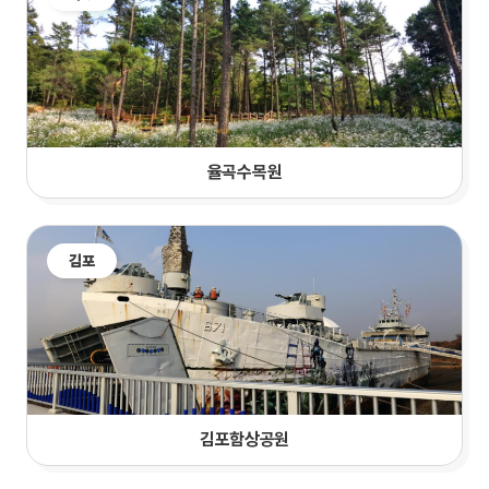
율곡수목원
김포
김포함상공원