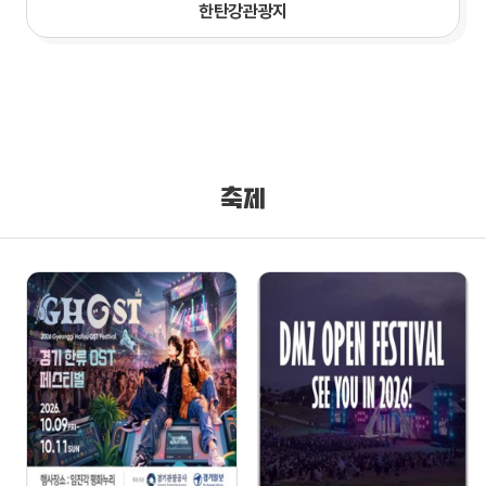
한탄강관광지
축제