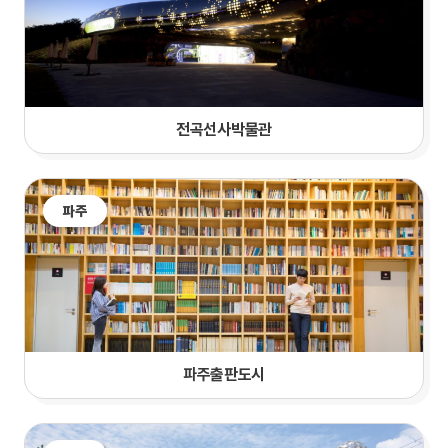
전곡선사박물관
파주
파주출판도시