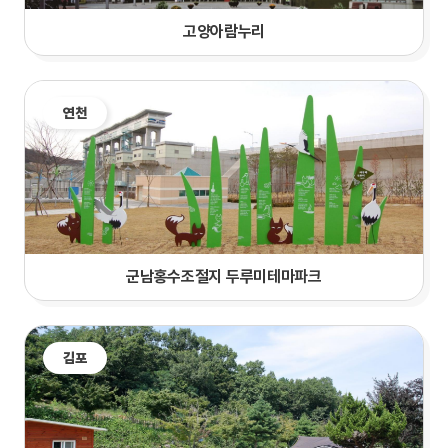
고양아람누리
연천
군남홍수조절지 두루미테마파크
김포