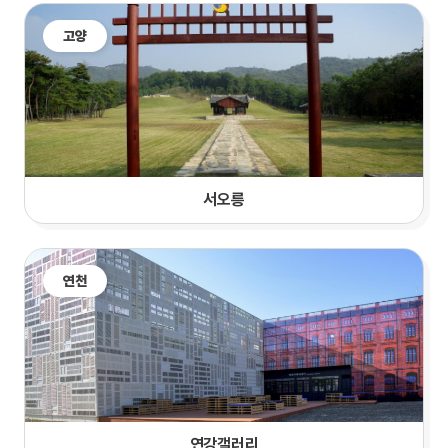
고양
서오릉
연천
연강갤러리