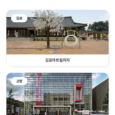
김포
김포아트빌리지
고양