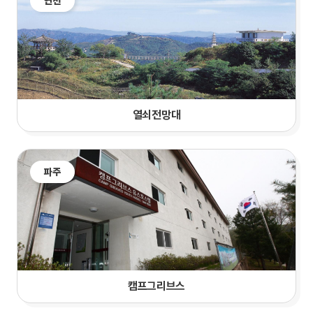
연천
열쇠전망대
파주
캠프그리브스