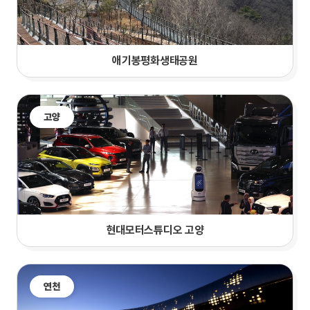
애기봉평화생태공원
고양
현대모터스튜디오 고양
연천