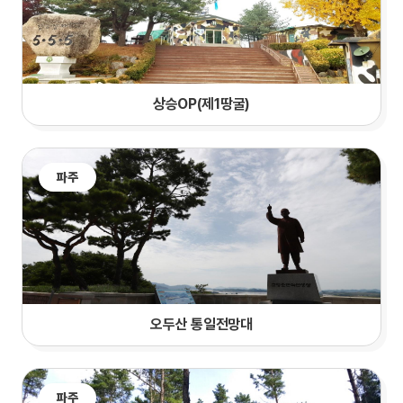
상승OP(제1땅굴)
파주
오두산 통일전망대
파주