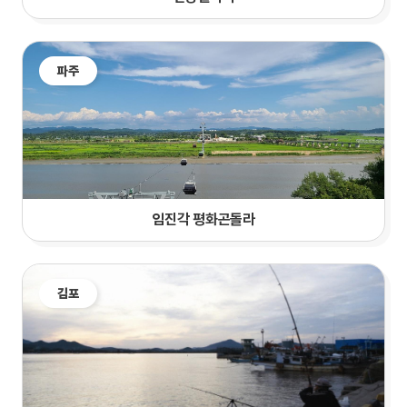
파주
임진각 평화곤돌라
김포