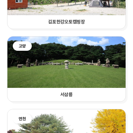
김포한강오토캠핑장
고양
서삼릉
연천