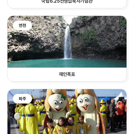
국립6.25전쟁납북자기념관
연천
재인폭포
파주