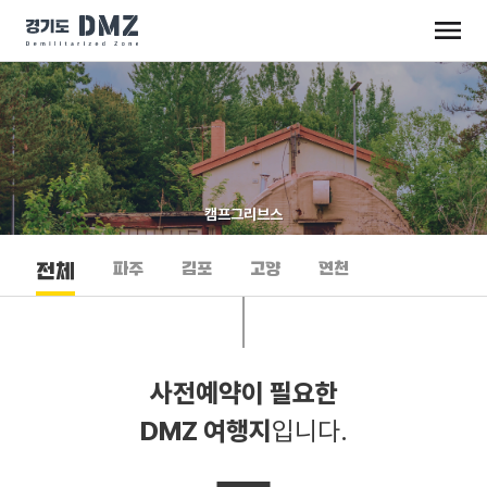
캠프그리브스
파주
김포
고양
연천
전체
사전예약이 필요한
DMZ 여행지
입니다.