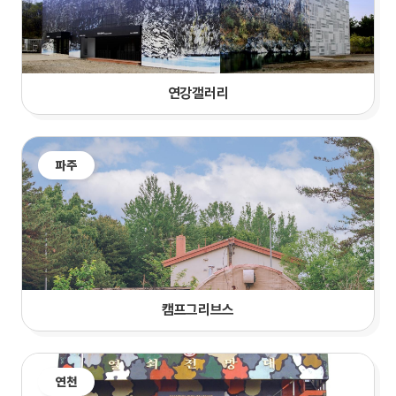
연강갤러리
파주
캠프그리브스
연천