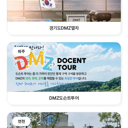
경기도DMZ열차
파주
DMZ도슨트투어
연천