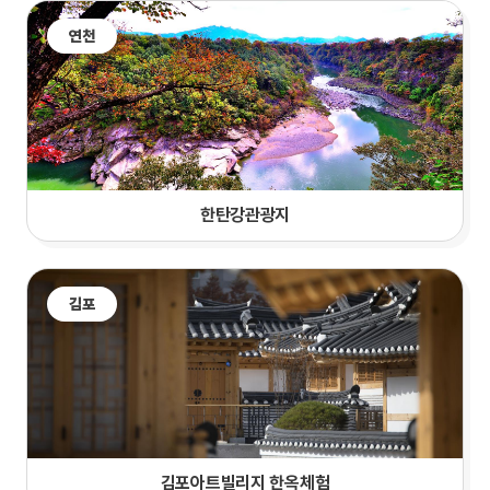
연천
한탄강관광지
김포
김포아트빌리지 한옥체험