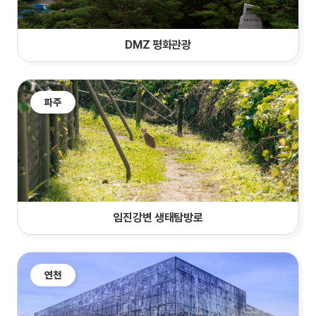
DMZ 평화관광
파주
임진강변 생태탐방로
연천