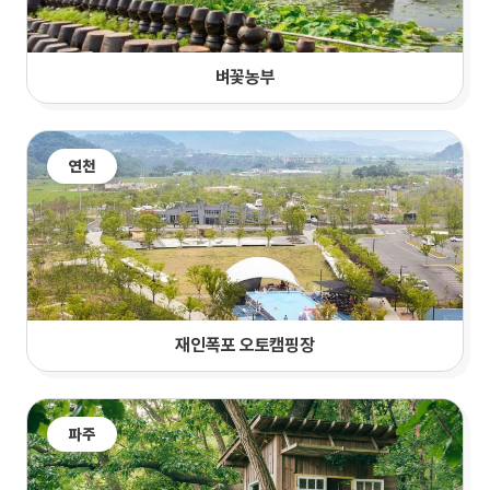
벼꽃농부
연천
재인폭포 오토캠핑장
파주