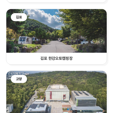
김포
김포 한강오토캠핑장
고양