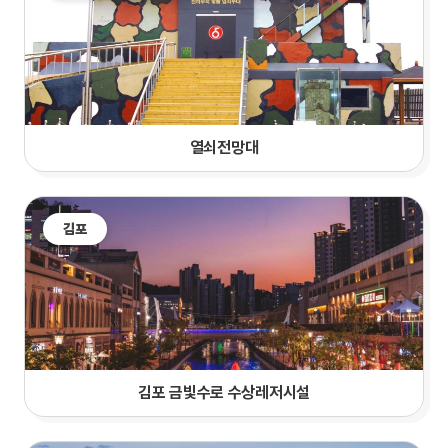
열쇠전망대
김포
김포 금빛수로 수상레저시설