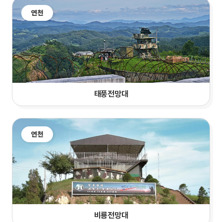
연천
태풍전망대
연천
비룡전망대