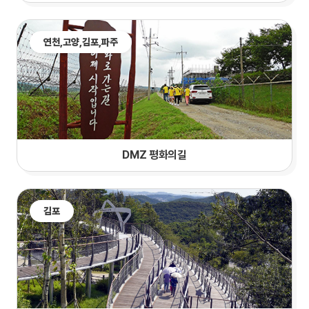
연천,
고양
,김포,파주
DMZ 평화의길
김포