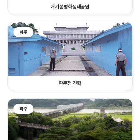
애기봉평화생태공원
파주
판문점 견학
파주