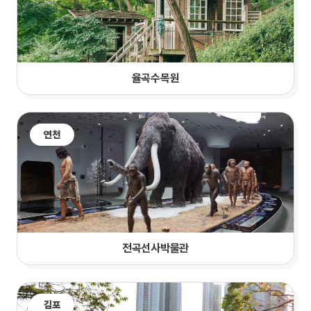
율곡수목원
연천
전곡선사박물관
김포