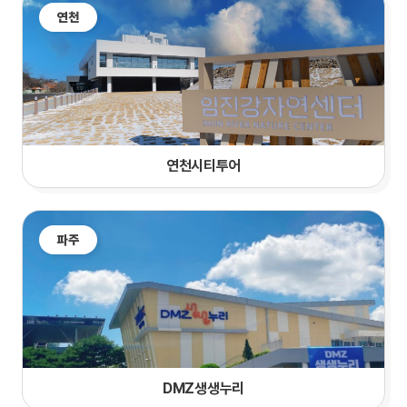
연천
연천시티투어
파주
DMZ생생누리