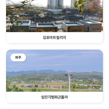
김포아트빌리지
파주
임진각평화곤돌라