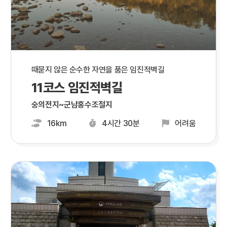
때묻지 않은 순수한 자연을 품은 임진적벽길
11코스 임진적벽길
숭의전지~군남홍수조절지
16km
4시간 30분
어려움