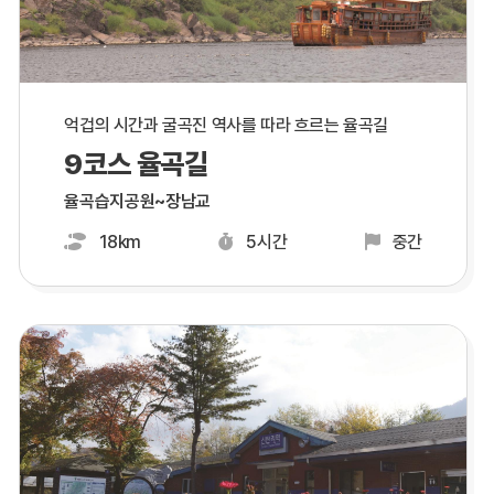
억겁의 시간과 굴곡진 역사를 따라 흐르는 율곡길
9코스 율곡길
율곡습지공원~장남교
18km
5시간
중간