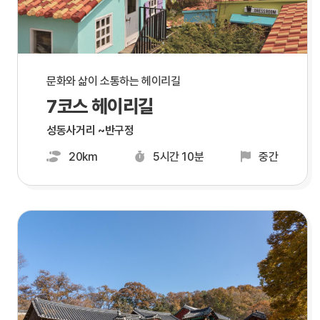
문화와 삶이 소통하는 헤이리길
7코스 헤이리길
성동사거리 ~반구정
20km
5시간 10분
중간