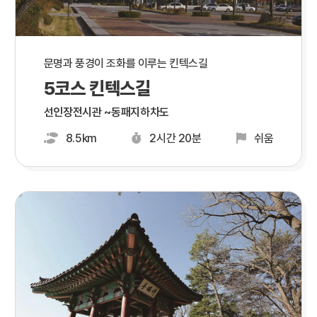
문명과 풍경이 조화를 이루는 킨텍스길
5코스 킨텍스길
선인장전시관 ~동패지하차도
8.5km
2시간 20분
쉬움