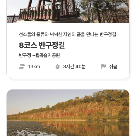
선조들의 풍류와 넉넉한 자연의 품을 만나는 반구정길
8코스 반구정길
반구정 ~율곡습지공원
13km
3시간 40분
쉬움