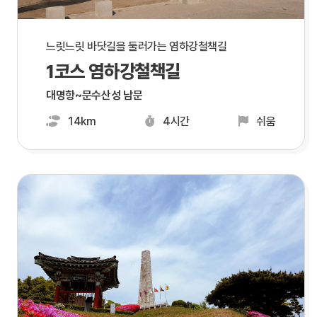
느릿느릿 바닷길을 둘러가는 염하강철책길
1코스 염하강철책길
대명항~문수산성 남문
14km
4시간
쉬움