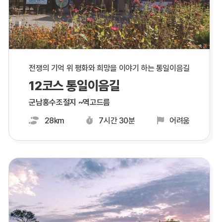
전쟁의 기억 위 평화와 희망을 이야기 하는 통일이음길
12코스 통일이음길
군남홍수조절지 ~역고드름
28km
7시간 30분
어려움