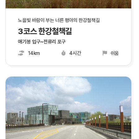
노을빛 바람이 부는 너른 평야의 한강철책길
3코스 한강철책길
애기봉 입구~전류리 포구
14km
4시간
쉬움