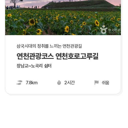
삼국시대의 정취를 느끼는 연천관광길
연천관광코스 연천호로고루길
장남교~노곡리 쉼터
7.8km
2시간
쉬움