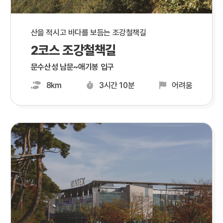
산을 적시고 바다를 보듬는 조강철책길
2코스 조강철책길
문수산성 남문~애기봉 입구
8km
3시간 10분
어려움