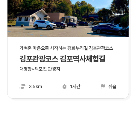
가벼운 마음으로 시작하는 평화누리길 김포관광코스
김포관광코스 김포역사체험길
대명항~덕포진 관광지
3.5km
1시간
쉬움