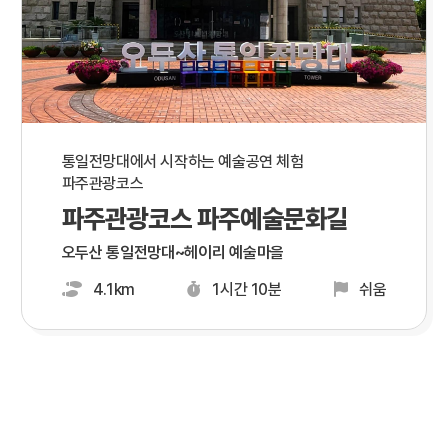
통일전망대에서 시작하는 예술공연 체험
파주관광코스
파주관광코스 파주예술문화길
오두산 통일전망대~헤이리 예술마을
4.1km
1시간 10분
쉬움