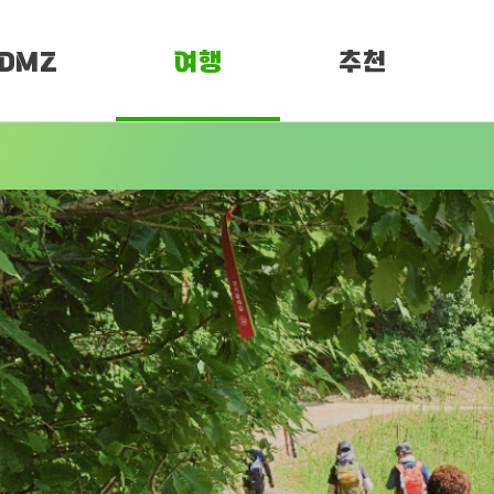
DMZ
여행
추천
소개
여행정보
PEN 페스티벌
임진각 평화누리
DMZ 평화누리길
Z
길