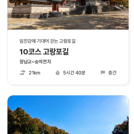
임진강에 기대어 걷는 고랑포길
10코스 고랑포길
장남교~숭의전지
21km
5시간 40분
중간