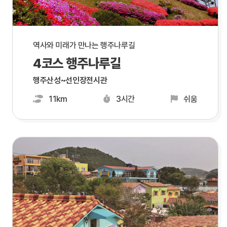
역사와 미래가 만나는 행주나루길
4코스 행주나루길
행주산성~선인장전시관
11km
3시간
쉬움