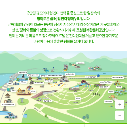
3만평 규모의 대형 잔디 언덕을 중심으로 한 일상 속의
평화로운 쉼터,
임진각 평화누리
입니다.
남북대립의 긴장이 흐르는 분단의 상징이자 냉전시대의 잔상이었던 이 곳을 화해와
상생,
평화와 통일의 상징
으로 전환시키기 위해
조성된 복합문화공간
입니다.
언제든 가벼운 마음으로 찾아주세요. 드넓은 잔디언덕을 거닐고 있으면 향기로운
바람이 마음에 훈훈한 평화를 실어다 줍니다.
캠프그리브스
임진강 독개다리
임진각평화곤돌라
벙커전시관 BEAT131
한반도 생태평화 종합관광센터
평화의 종각
임진강변 생태탐방로
평화누리 모험놀이 시설
DMZ 생생누리
자유의 다리
DMZ생태관광지원센터
장단역 증기기관차
망배단
판문점견학안내소
하나그루
임진각
평화랜드
수풀누리
평화누리
통일기원돌무지
평화누리 캠핑장
국립6·25전쟁납북자기념관