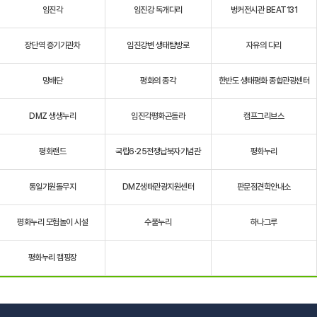
임진각
임진강 독개다리
벙커전시관 BEAT131
장단역 증기기관차
임진강변 생태탐방로
자유의 다리
망배단
평화의 종각
한반도 생태평화 종합관광센터
DMZ 생생누리
임진각평화곤돌라
캠프그리브스
평화랜드
국립6·25전쟁납북자기념관
평화누리
통일기원돌무지
DMZ생태관광지원센터
판문점견학안내소
평화누리 모험놀이 시설
수풀누리
하나그루
평화누리 캠핑장