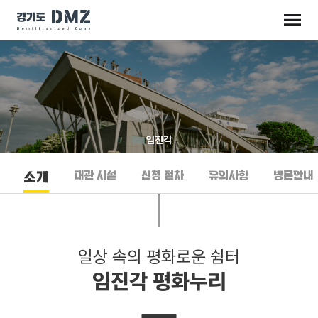
임진각
대관 시설
신청 절차
유의사항
방문안내
소개
일상 속의 평화로운 쉼터
임진각 평화누리