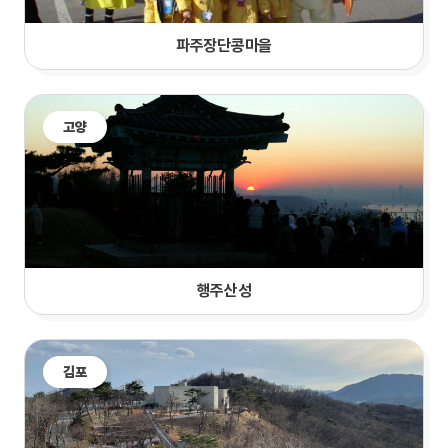
파주장단콩마을
고양
행주산성
김포