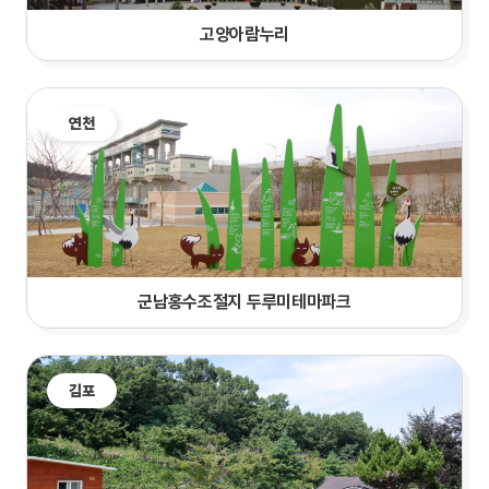
고양아람누리
연천
군남홍수조절지 두루미테마파크
김포