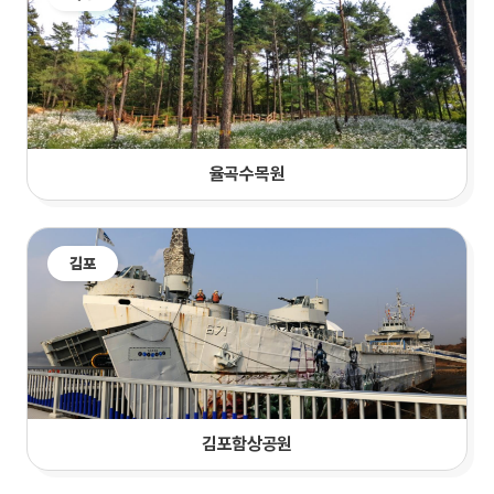
율곡수목원
김포
김포함상공원