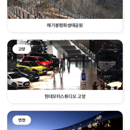
애기봉평화생태공원
고양
현대모터스튜디오 고양
연천