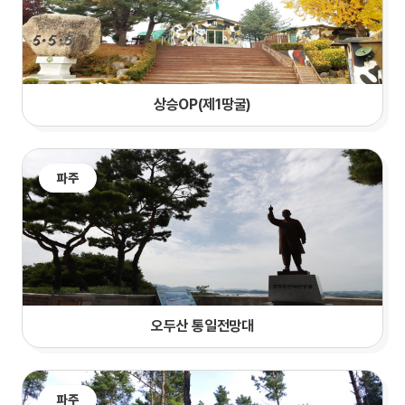
상승OP(제1땅굴)
파주
오두산 통일전망대
파주