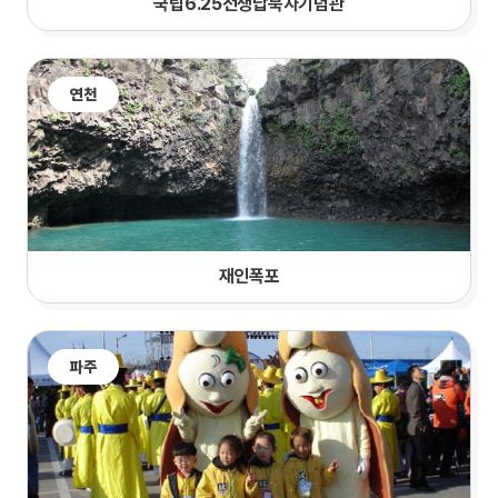
국립6.25전쟁납북자기념관
연천
재인폭포
파주