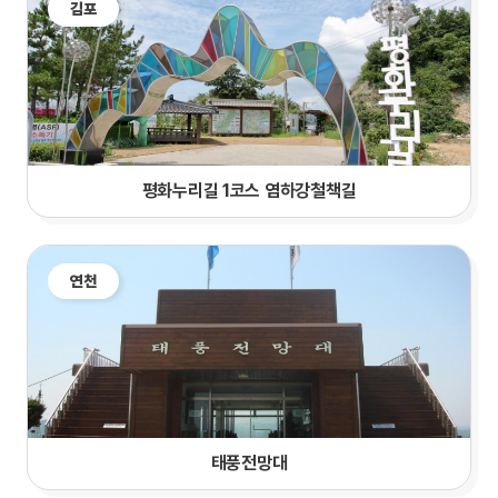
김포
평화누리길 1코스 염하강철책길
연천
태풍전망대