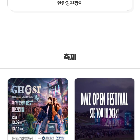
한탄강관광지
축제