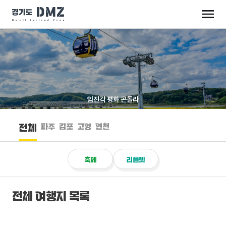
임진각 평화 곤돌라
파주
김포
고양
연천
전체
축제
리플렛
전체 여행지 목록