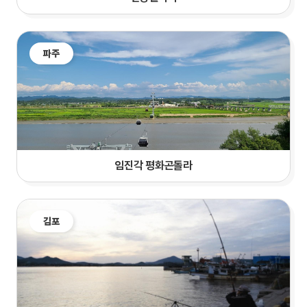
파주
임진각 평화곤돌라
김포