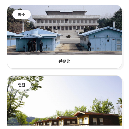
파주
판문점
연천