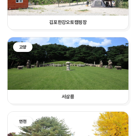
김포한강오토캠핑장
고양
서삼릉
연천