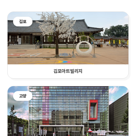
김포
김포아트빌리지
고양