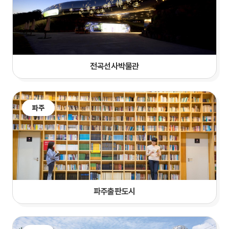
전곡선사박물관
파주
파주출판도시