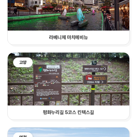
라베니체 마치에비뉴
고양
평화누리길 5코스 킨텍스길