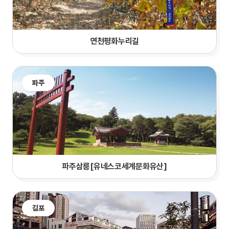
연천평화누리길
파주
파주삼릉[유네스코세계문화유산]
김포