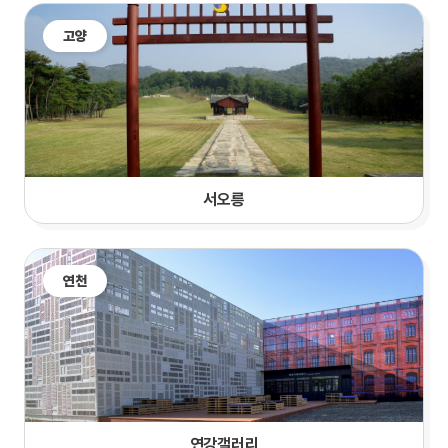
고양
서오릉
연천
연강갤러리