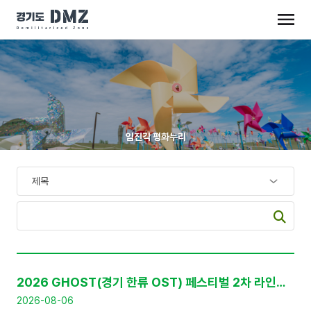
임진각 평화누리
공
지
2026 GHOST(경기 한류 OST) 페스티벌 2차 라인업 공개 및 프리세일 티켓 판매 안내
사
항
2026-08-06