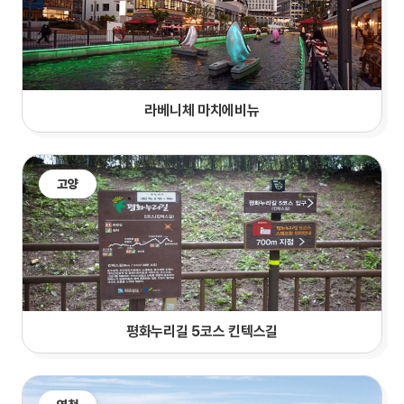
라베니체 마치에비뉴
고양
평화누리길 5코스 킨텍스길