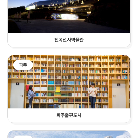
전곡선사박물관
파주
파주출판도시