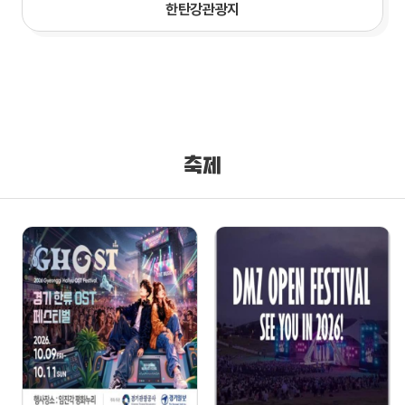
한탄강관광지
축제