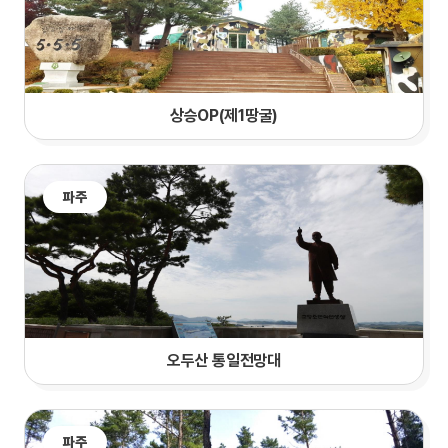
상승OP(제1땅굴)
파주
오두산 통일전망대
파주