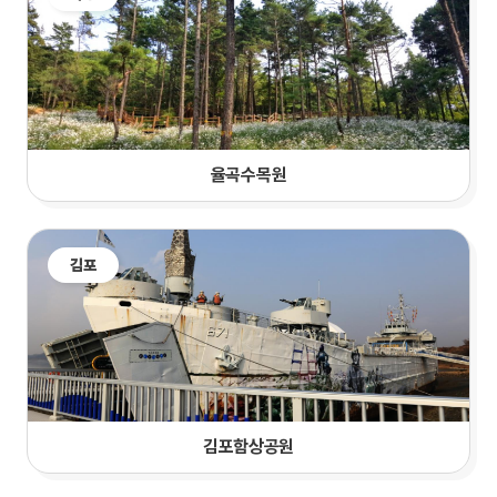
율곡수목원
김포
김포함상공원