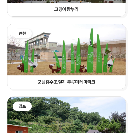
고양아람누리
연천
군남홍수조절지 두루미테마파크
김포