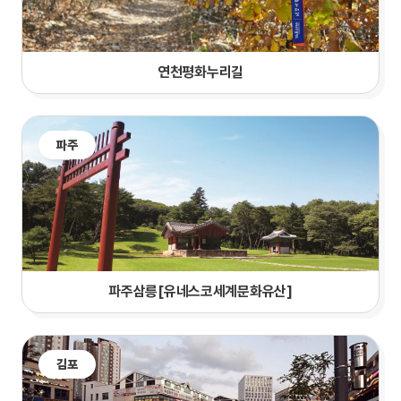
연천평화누리길
파주
파주삼릉[유네스코세계문화유산]
김포