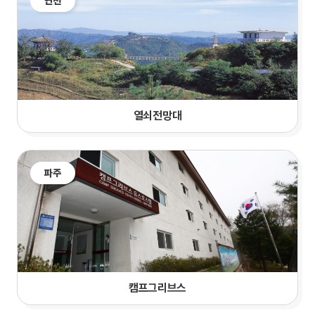
연천
열쇠전망대
파주
캠프그리브스