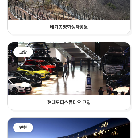
애기봉평화생태공원
고양
현대모터스튜디오 고양
연천