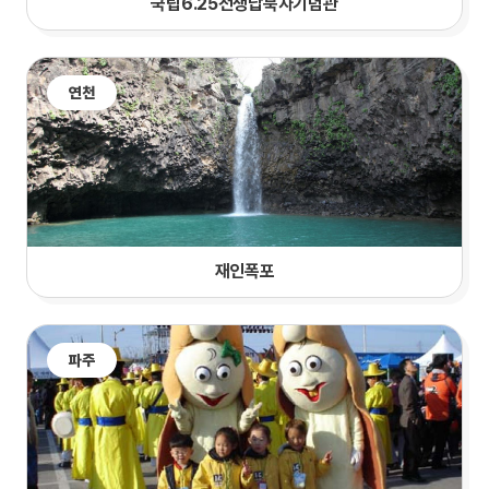
국립6.25전쟁납북자기념관
연천
재인폭포
파주