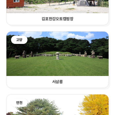
김포한강오토캠핑장
고양
서삼릉
연천