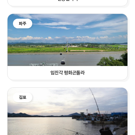
파주
임진각 평화곤돌라
김포