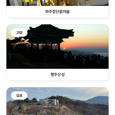
파주장단콩마을
고양
행주산성
김포