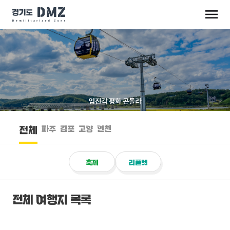
임진각 평화 곤돌라
파주
김포
고양
연천
전체
축제
리플렛
전체 여행지 목록