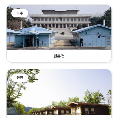
파주
판문점
연천