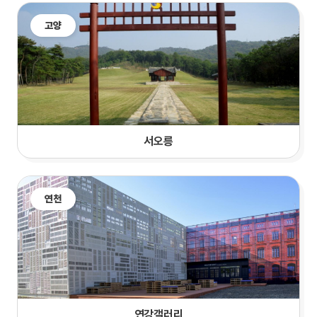
고양
서오릉
연천
연강갤러리