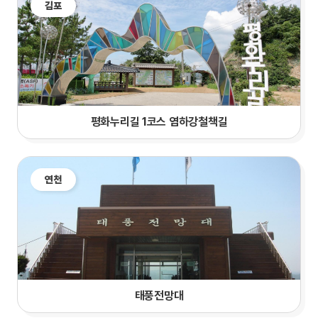
김포
평화누리길 1코스 염하강철책길
연천
태풍전망대