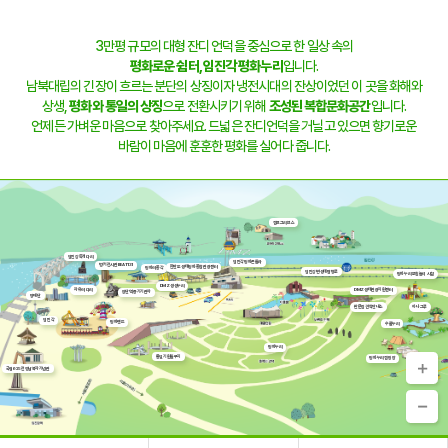
3만평 규모의 대형 잔디 언덕을 중심으로 한 일상 속의
평화로운 쉼터,
임진각 평화누리
입니다.
남북대립의 긴장이 흐르는 분단의 상징이자 냉전시대의 잔상이었던 이 곳을 화해와
상생,
평화와 통일의 상징
으로 전환시키기 위해
조성된 복합문화공간
입니다.
언제든 가벼운 마음으로 찾아주세요. 드넓은 잔디언덕을 거닐고 있으면 향기로운
바람이 마음에 훈훈한 평화를 실어다 줍니다.
캠프그리브스
임진강 독개다리
임진각평화곤돌라
벙커전시관 BEAT131
한반도 생태평화 종합관광센터
평화의 종각
임진강변 생태탐방로
평화누리 모험놀이 시설
DMZ 생생누리
자유의 다리
DMZ생태관광지원센터
장단역 증기기관차
망배단
판문점견학안내소
하나그루
임진각
평화랜드
수풀누리
평화누리
통일기원돌무지
평화누리 캠핑장
국립6·25전쟁납북자기념관