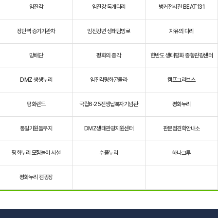
임진각
임진강 독개다리
벙커전시관 BEAT131
장단역 증기기관차
임진강변 생태탐방로
자유의 다리
망배단
평화의 종각
한반도 생태평화 종합관광센터
DMZ 생생누리
임진각평화곤돌라
캠프그리브스
평화랜드
국립6·25전쟁납북자기념관
평화누리
통일기원돌무지
DMZ생태관광지원센터
판문점견학안내소
평화누리 모험놀이 시설
수풀누리
하나그루
평화누리 캠핑장