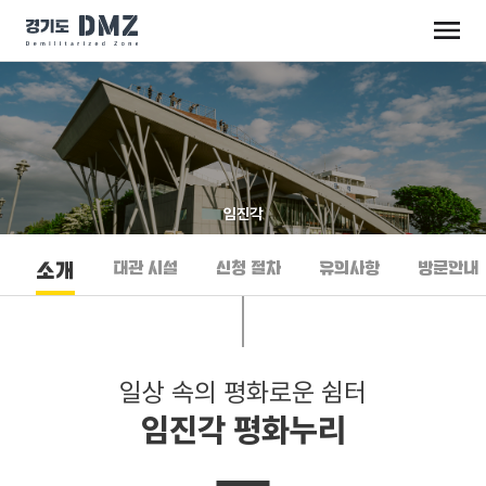
임진각
대관 시설
신청 절차
유의사항
방문안내
소개
일상 속의 평화로운 쉼터
임진각 평화누리