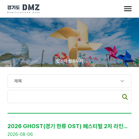
임진각 평화누리
공
지
2026 GHOST(경기 한류 OST) 페스티벌 2차 라인업 공개 및 프리세일 티켓 판매 안내
사
항
2026-08-06