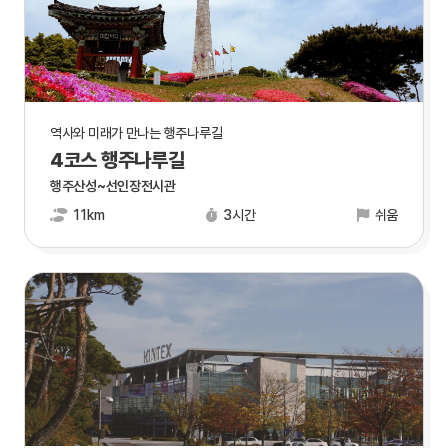
역사와 미래가 만나는 행주나루길
4코스 행주나루길
행주산성~선인장전시관
11km
3시간
쉬움