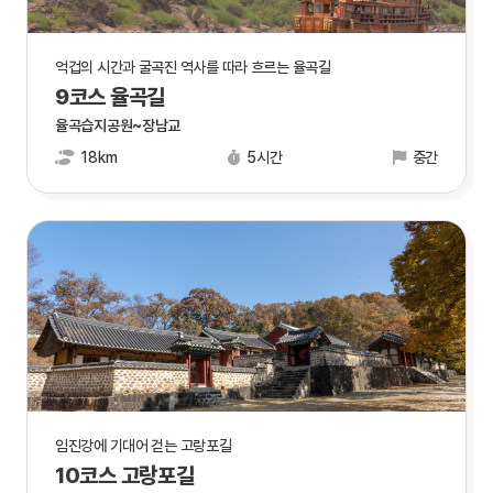
억겁의 시간과 굴곡진 역사를 따라 흐르는 율곡길
9코스 율곡길
율곡습지공원~장남교
18km
5시간
중간
임진강에 기대어 걷는 고랑포길
10코스 고랑포길