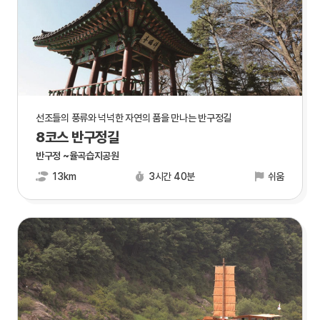
선조들의 풍류와 넉넉한 자연의 품을 만나는 반구정길
8코스 반구정길
반구정 ~율곡습지공원
13km
3시간 40분
쉬움