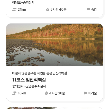
장남교~숭의전지
21km
5시간 40분
중간
때묻지 않은 순수한 자연을 품은 임진적벽길
11코스 임진적벽길
숭의전지~군남홍수조절지
16km
4시간 30분
어려움