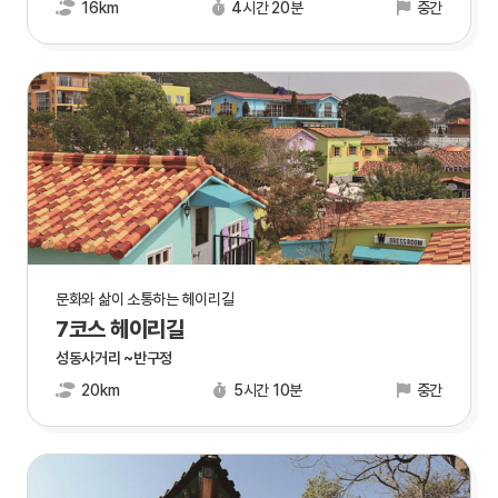
16km
4시간 20분
중간
문화와 삶이 소통하는 헤이리길
7코스 헤이리길
성동사거리 ~반구정
20km
5시간 10분
중간