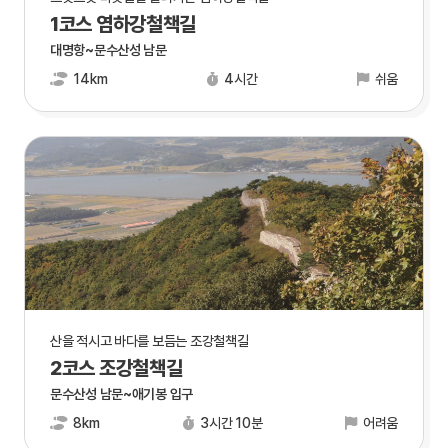
1코스 염하강철책길
대명항~문수산성 남문
14km
4시간
쉬움
산을 적시고 바다를 보듬는 조강철책길
2코스 조강철책길
문수산성 남문~애기봉 입구
8km
3시간 10분
어려움