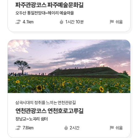
파주관광코스 파주예술문화길
오두산 통일전망대~헤이리 예술마을
4.1km
1시간 10분
쉬움
삼국시대의 정취를 느끼는 연천관광길
연천관광코스 연천호로고루길
장남교~노곡리 쉼터
7.8km
2시간
쉬움