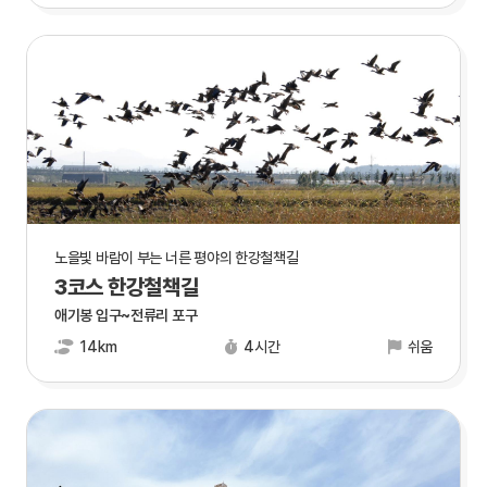
노을빛 바람이 부는 너른 평야의 한강철책길
3코스 한강철책길
애기봉 입구~전류리 포구
14km
4시간
쉬움