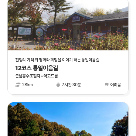
전쟁의 기억 위 평화와 희망을 이야기 하는 통일이음길
12코스 통일이음길
군남홍수조절지 ~역고드름
28km
7시간 30분
어려움