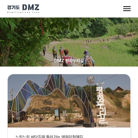
DMZ 평화누리길
느릿느릿 바닷길을 둘러가는 염하강철책길