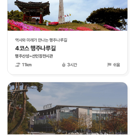
역사와 미래가 만나는 행주나루길
4코스 행주나루길
행주산성~선인장전시관
11km
3시간
쉬움