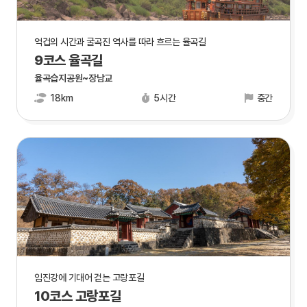
억겁의 시간과 굴곡진 역사를 따라 흐르는 율곡길
9코스 율곡길
율곡습지공원~장남교
18km
5시간
중간
임진강에 기대어 걷는 고랑포길
10코스 고랑포길