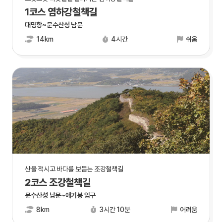
1코스 염하강철책길
대명항~문수산성 남문
14km
4시간
쉬움
산을 적시고 바다를 보듬는 조강철책길
2코스 조강철책길
문수산성 남문~애기봉 입구
8km
3시간 10분
어려움