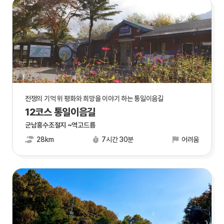
전쟁의 기억 위 평화와 희망을 이야기 하는 통일이음길
12코스 통일이음길
군남홍수조절지 ~역고드름
28km
7시간 30분
어려움