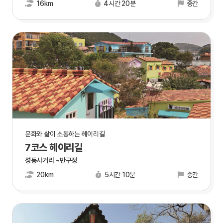
16km
4시간 20분
중간
문화와 삶이 소통하는 헤이리길
7코스 헤이리길
성동사거리 ~반구정
20km
5시간 10분
중간