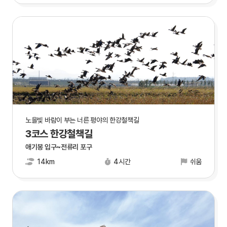
노을빛 바람이 부는 너른 평야의 한강철책길
3코스 한강철책길
애기봉 입구~전류리 포구
14km
4시간
쉬움