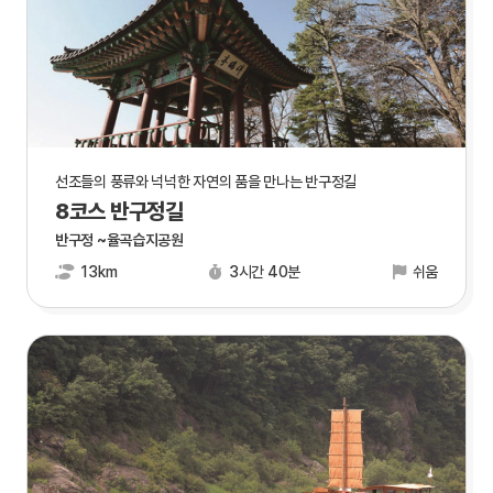
선조들의 풍류와 넉넉한 자연의 품을 만나는 반구정길
8코스 반구정길
반구정 ~율곡습지공원
13km
3시간 40분
쉬움