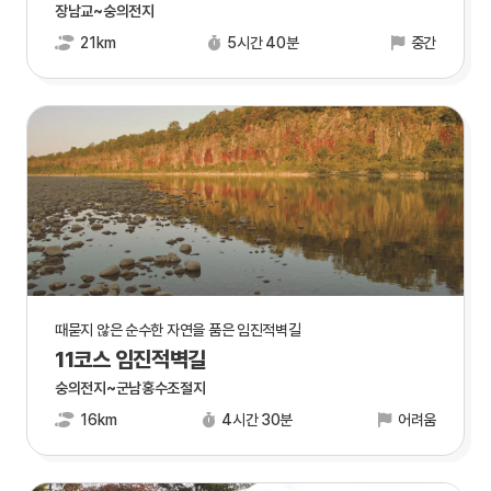
장남교~숭의전지
21km
5시간 40분
중간
때묻지 않은 순수한 자연을 품은 임진적벽길
11코스 임진적벽길
숭의전지~군남홍수조절지
16km
4시간 30분
어려움