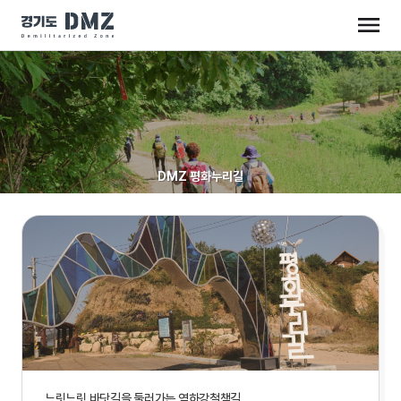
DMZ 평화누리길
느릿느릿 바닷길을 둘러가는 염하강철책길