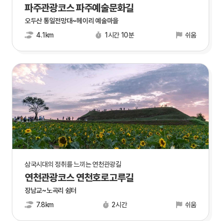
파주관광코스 파주예술문화길
오두산 통일전망대~헤이리 예술마을
4.1km
1시간 10분
쉬움
삼국시대의 정취를 느끼는 연천관광길
연천관광코스 연천호로고루길
장남교~노곡리 쉼터
7.8km
2시간
쉬움