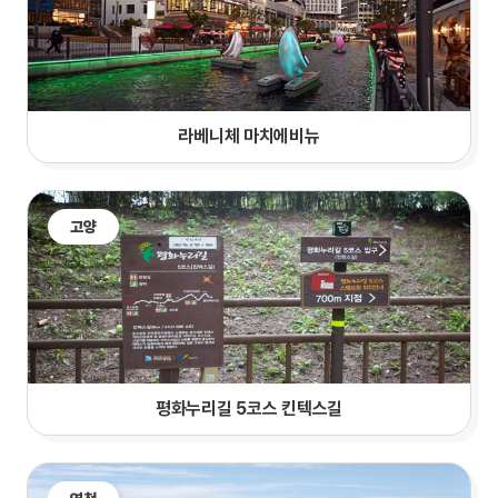
라베니체 마치에비뉴
고양
평화누리길 5코스 킨텍스길