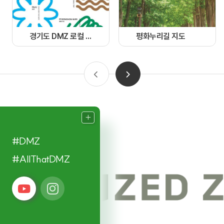
경기도 DMZ 로컬 가이드북
평화누리길 지도
#DMZ
#AllThatDMZ