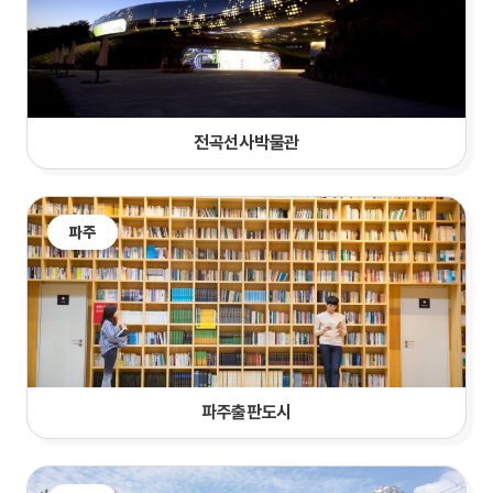
전곡선사박물관
파주
파주출판도시