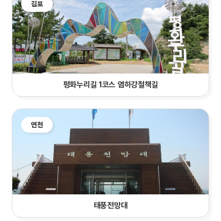
김포
평화누리길 1코스 염하강철책길
연천
태풍전망대