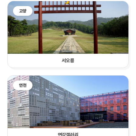
고양
서오릉
연천
연강갤러리