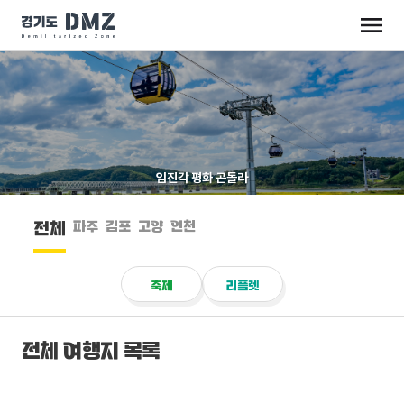
임진각 평화 곤돌라
파주
김포
고양
연천
전체
축제
리플렛
전체 여행지 목록