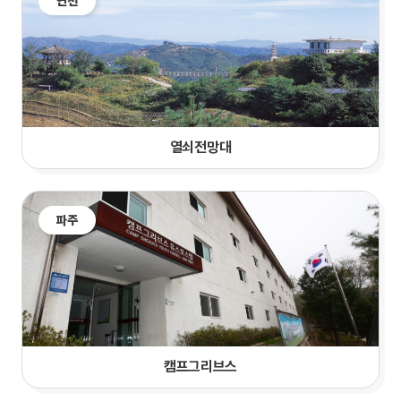
연천
열쇠전망대
파주
캠프그리브스