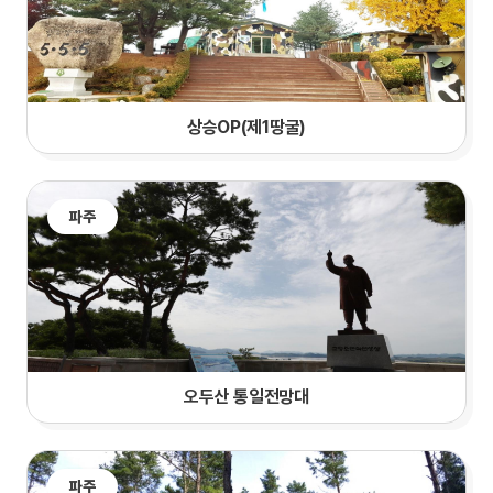
상승OP(제1땅굴)
파주
오두산 통일전망대
파주