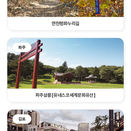
연천평화누리길
파주
파주삼릉[유네스코세계문화유산]
김포