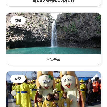
국립6.25전쟁납북자기념관
연천
재인폭포
파주