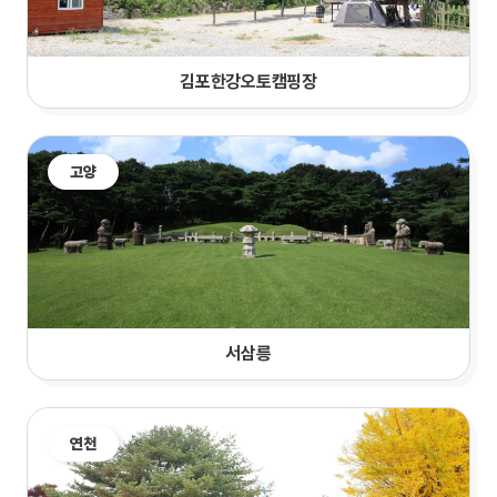
김포한강오토캠핑장
고양
서삼릉
연천