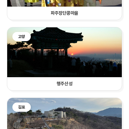
파주장단콩마을
고양
행주산성
김포