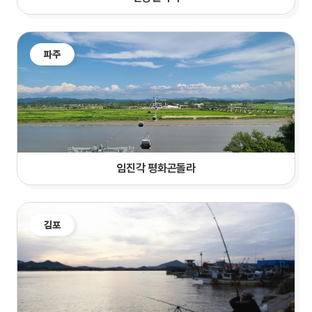
파주
임진각 평화곤돌라
김포