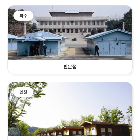
파주
판문점
연천