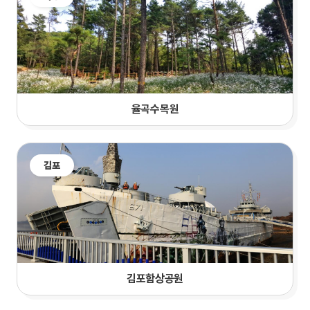
율곡수목원
김포
김포함상공원