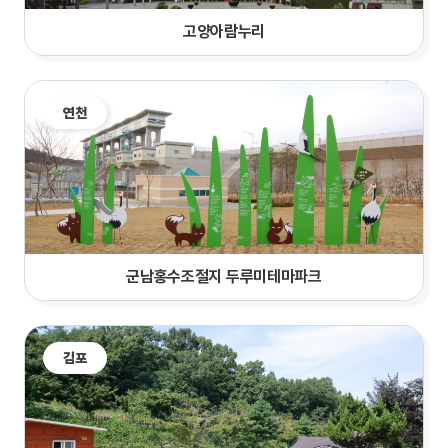
고양아람누리
연천
군남홍수조절지 두루미테마파크
김포