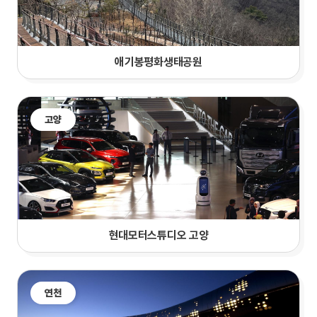
애기봉평화생태공원
고양
현대모터스튜디오 고양
연천