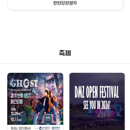
한탄강관광지
축제