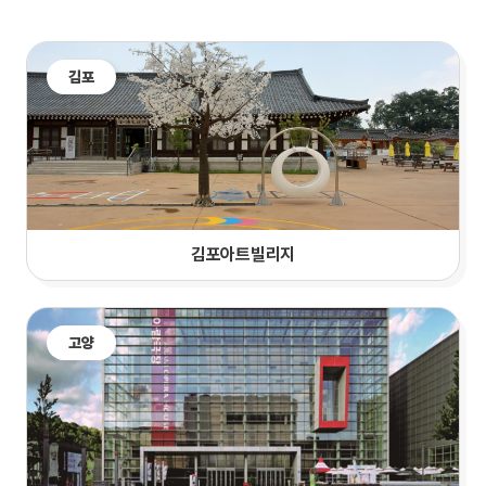
김포
김포아트빌리지
고양