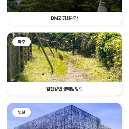
DMZ 평화관광
파주
임진강변 생태탐방로
연천