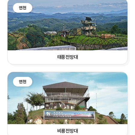
연천
태풍전망대
연천
비룡전망대