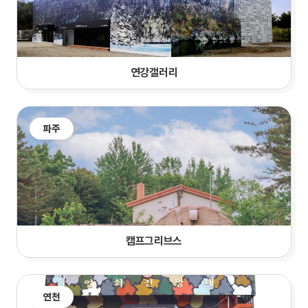
연강갤러리
파주
캠프그리브스
연천