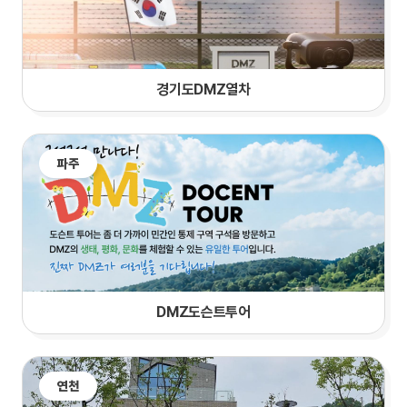
경기도DMZ열차
파주
DMZ도슨트투어
연천