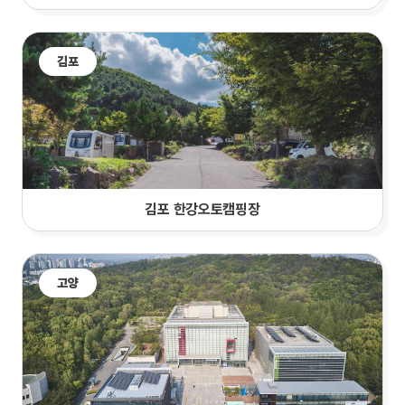
김포
김포 한강오토캠핑장
고양