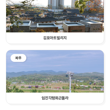
김포아트빌리지
파주
임진각평화곤돌라