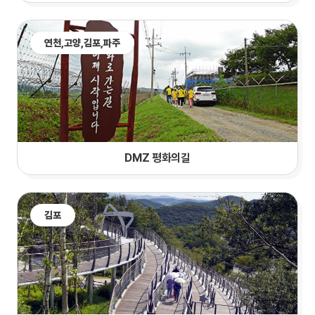
연천,
고양
,김포,파주
DMZ 평화의길
김포