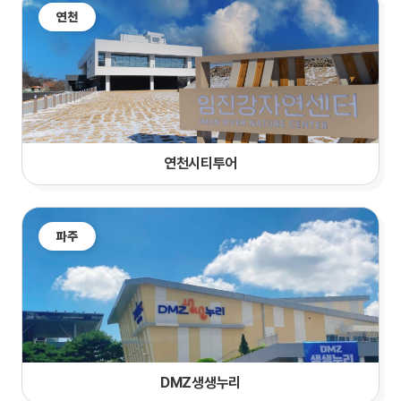
연천
연천시티투어
파주
DMZ생생누리