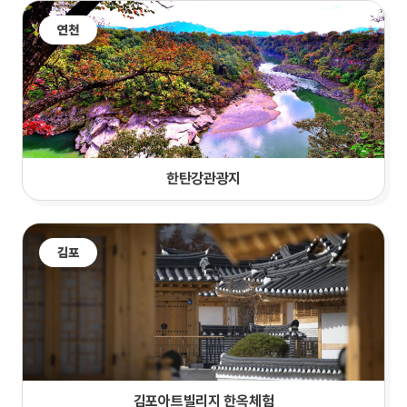
연천
한탄강관광지
김포
김포아트빌리지 한옥체험