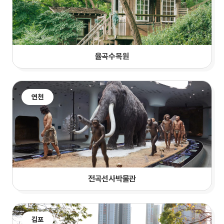
율곡수목원
연천
전곡선사박물관
김포