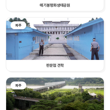
애기봉평화생태공원
파주
판문점 견학
파주