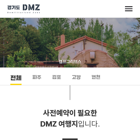
캠프그리브스
파주
김포
고양
연천
전체
사전예약이 필요한
DMZ 여행지
입니다.