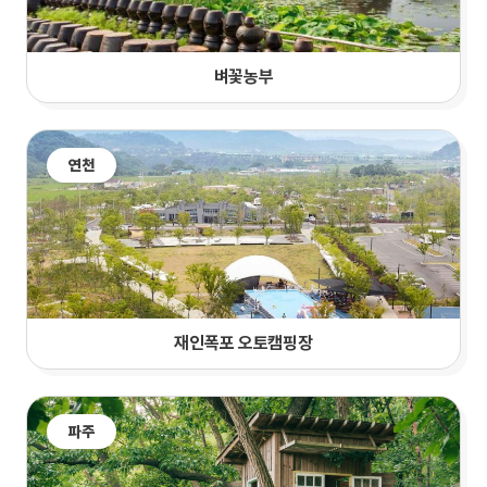
벼꽃농부
연천
재인폭포 오토캠핑장
파주