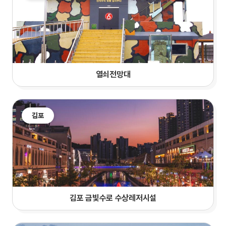
열쇠전망대
김포
김포 금빛수로 수상레저시설