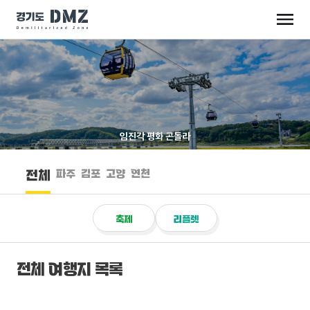
임진각 평화 곤돌라
파주
김포
고양
연천
전체
축제
리플렛
전체 여행지 목록