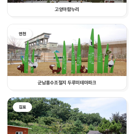
고양아람누리
연천
군남홍수조절지 두루미테마파크
김포