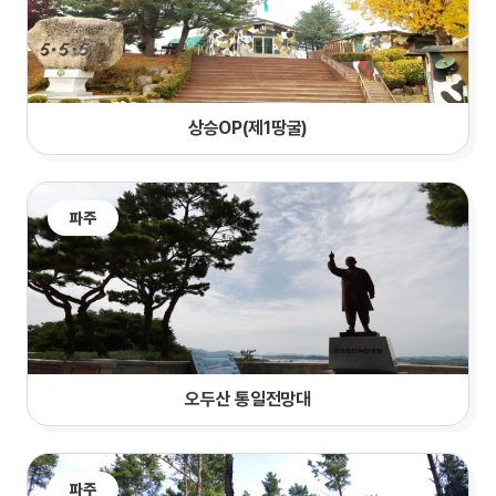
상승OP(제1땅굴)
파주
오두산 통일전망대
파주