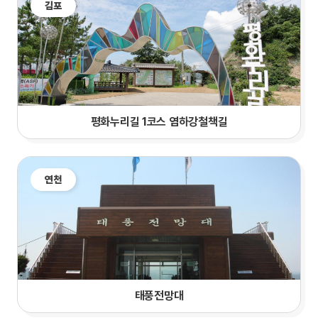
김포
평화누리길 1코스 염하강철책길
연천
태풍전망대