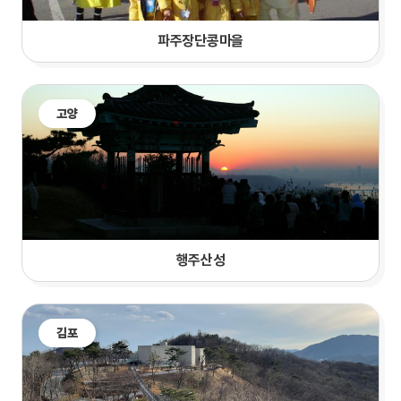
파주장단콩마을
고양
행주산성
김포