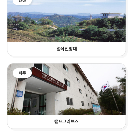
연천
열쇠전망대
파주
캠프그리브스