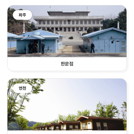
파주
판문점
연천