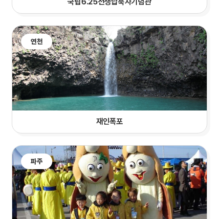
국립6.25전쟁납북자기념관
연천
재인폭포
파주