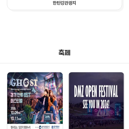
한탄강관광지
축제