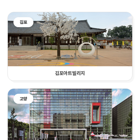
김포
김포아트빌리지
고양