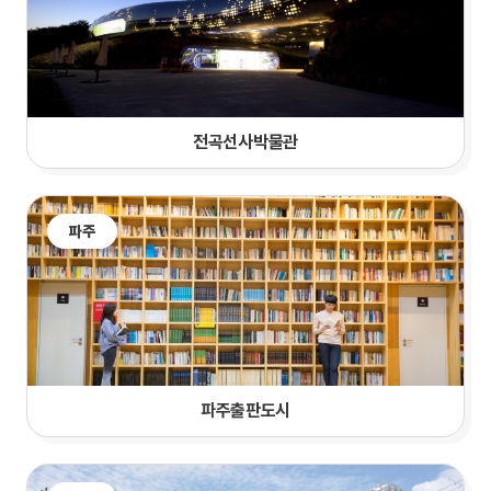
전곡선사박물관
파주
파주출판도시