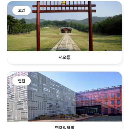
고양
서오릉
연천
연강갤러리