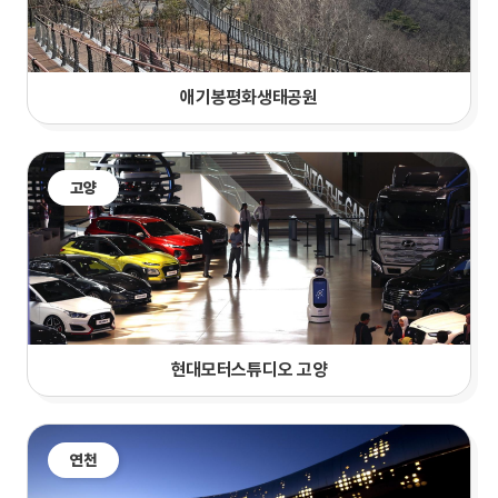
애기봉평화생태공원
고양
현대모터스튜디오 고양
연천