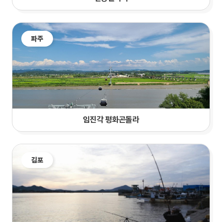
파주
임진각 평화곤돌라
김포