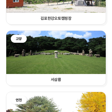
김포한강오토캠핑장
고양
서삼릉
연천