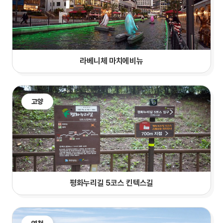
라베니체 마치에비뉴
고양
평화누리길 5코스 킨텍스길