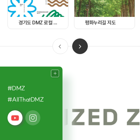
경기도 DMZ 로컬 가이드북
평화누리길 지도
#DMZ
#AllThatDMZ