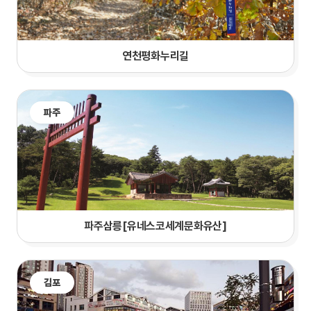
연천평화누리길
파주
파주삼릉[유네스코세계문화유산]
김포