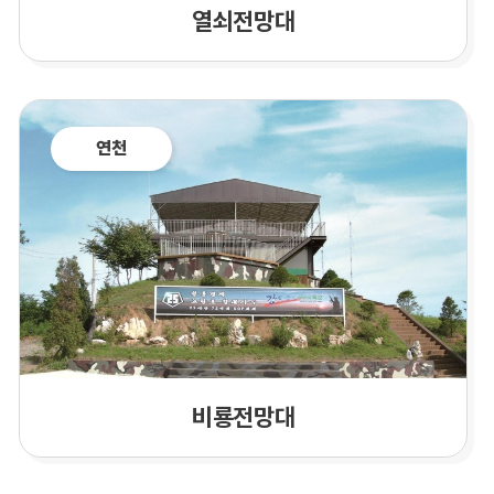
열쇠전망대
연천
비룡전망대