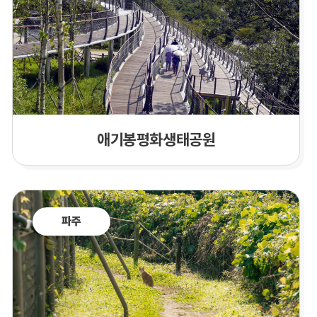
애기봉평화생태공원
파주