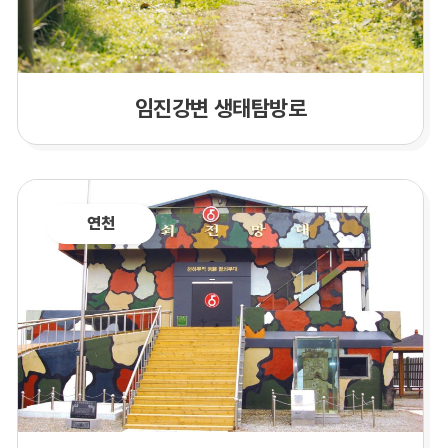
임진강변 생태탐방로
연천