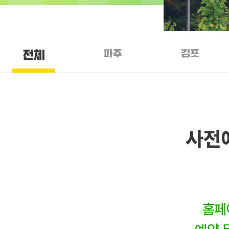
파주
김포
전체
사전
홈페