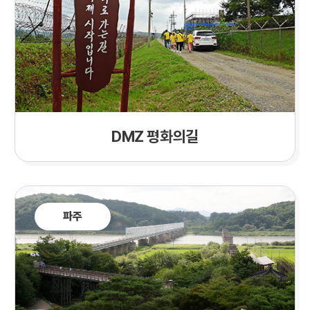
DMZ 평화의길
파주