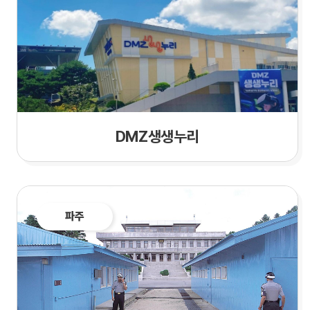
DMZ생생누리
파주