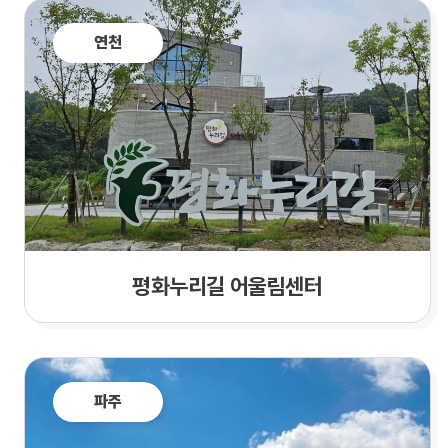
연천
평화누리길 어울림센터
파주