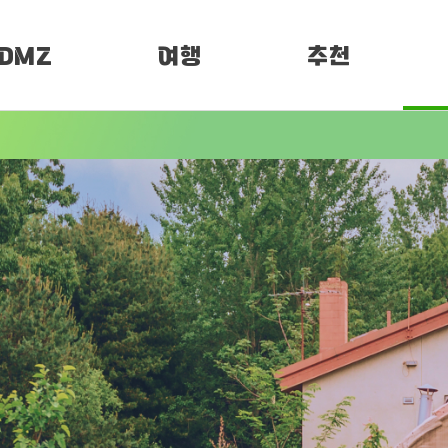
DMZ
여행
추천
소개
여행정보
PEN 페스티벌
임진각 평화누리
MZ 여행지
DMZ 평화누리길
예약