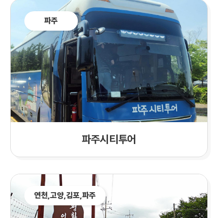
파주
파주시티투어
연천,
고양
,김포,파주