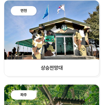
연천
상승전망대
파주