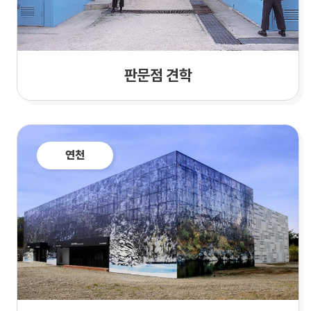
판문점 견학
연천