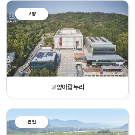
고양
고양
아람누리
연천