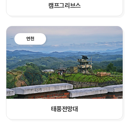
캠프그리브스
연천
태풍전망대