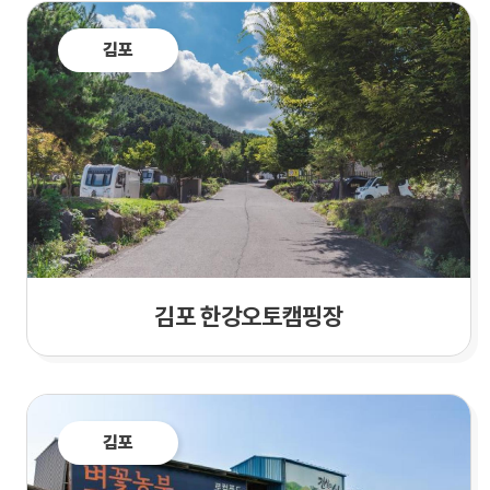
김포
김포 한강오토캠핑장
김포