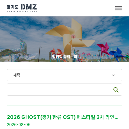
임진각 평화누리
공
지
2026 GHOST(경기 한류 OST) 페스티벌 2차 라인업 공개 및 프리세일 티켓 판매 안내
사
항
2026-08-06