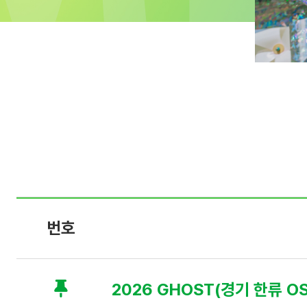
공
지
번호
사
항
:
번
호
2026 GHOST(경기 한류 O
,
제