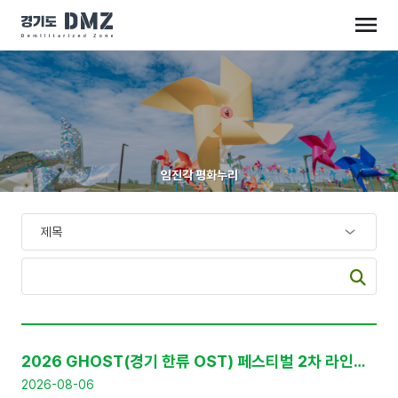
임진각 평화누리
공
지
2026 GHOST(경기 한류 OST) 페스티벌 2차 라인업 공개 및 프리세일 티켓 판매 안내
사
항
2026-08-06