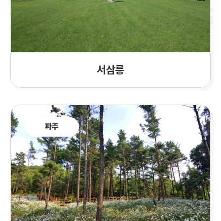
서삼릉
파주