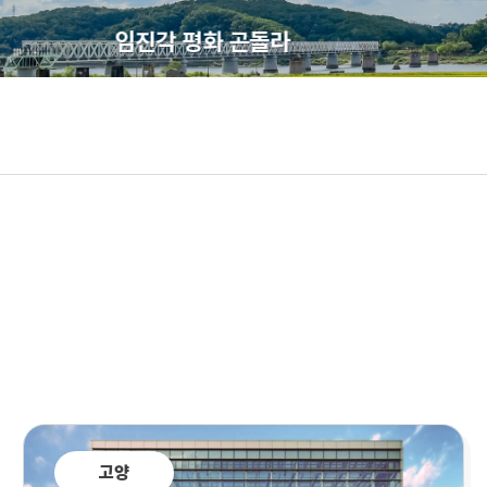
임진각 평화 곤돌라
고양