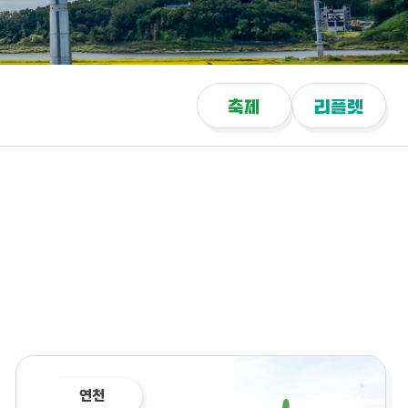
축제
리플렛
연천