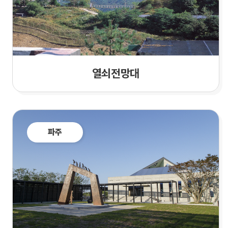
열쇠전망대
파주