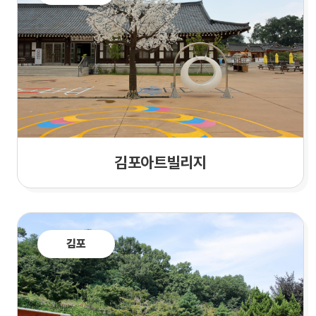
김포아트빌리지
김포