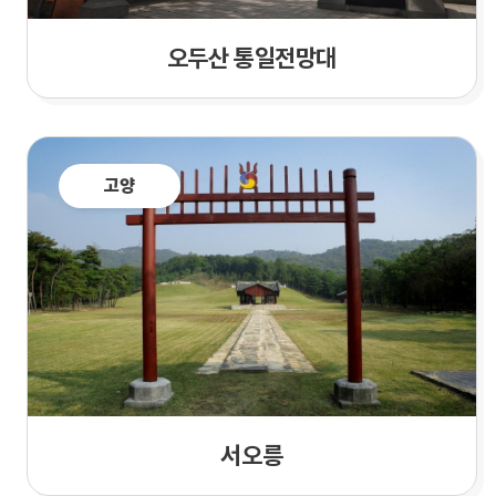
오두산 통일전망대
고양
서오릉