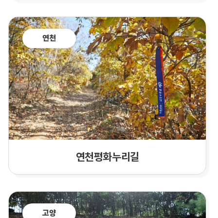
연천
연천평화누리길
고양