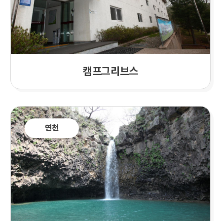
캠프그리브스
연천