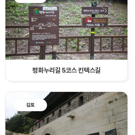
평화누리길 5코스 킨텍스길
김포