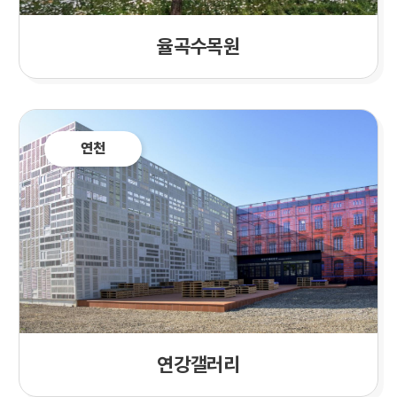
율곡수목원
연천
연강갤러리