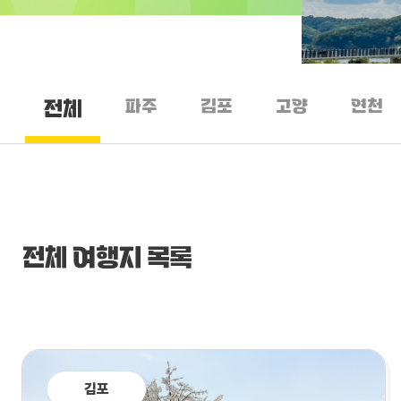
파주
김포
고양
연천
전체
전체 여행지 목록
김포