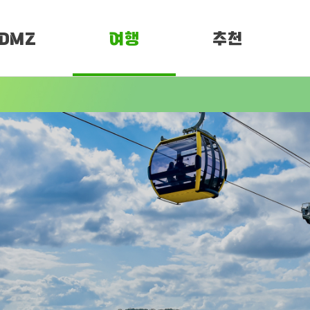
DMZ
여행
추천
소개
여행정보
PEN 페스티벌
임진각 평화누리
DMZ 평화누리길
보