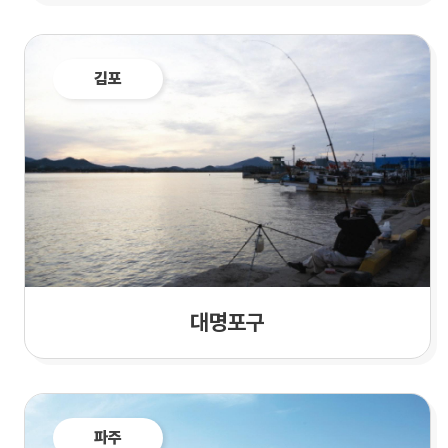
김포
대명포구
파주