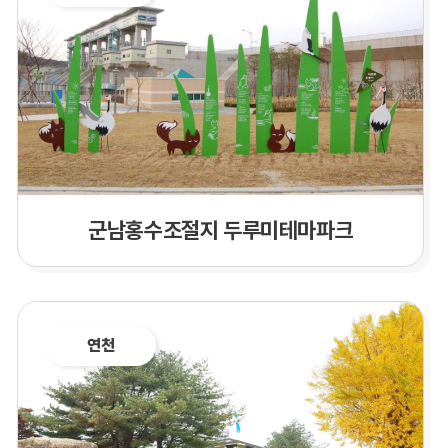
군남홍수조절지 두루미테마파크
연천