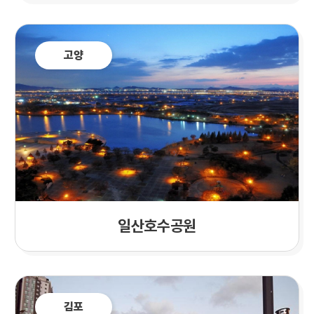
고양
일산호수공원
김포