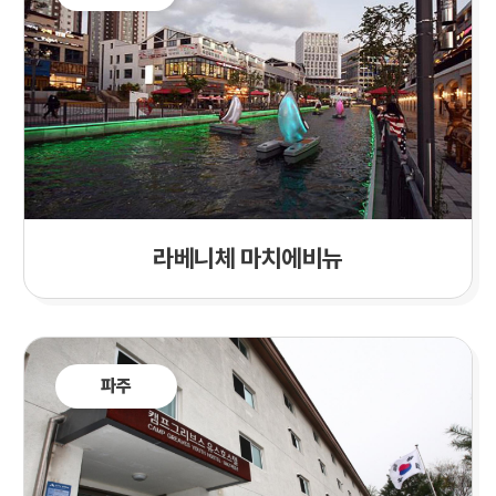
라베니체 마치에비뉴
파주