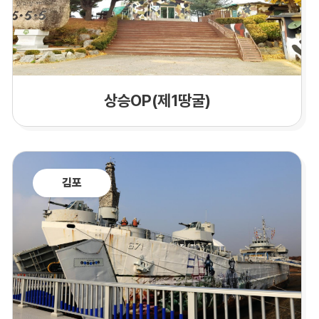
상승OP(제1땅굴)
김포