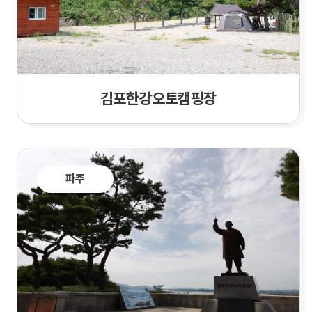
김포한강오토캠핑장
파주