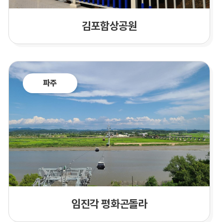
김포함상공원
파주
임진각 평화곤돌라