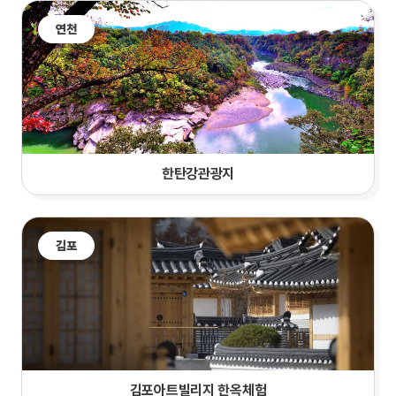
연천
한탄강관광지
김포
김포아트빌리지 한옥체험