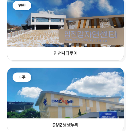
연천
연천시티투어
파주
DMZ생생누리