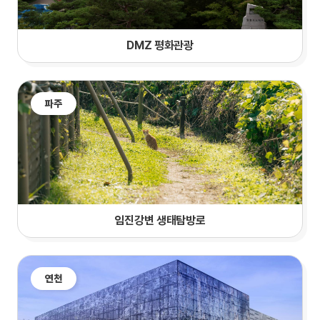
DMZ 평화관광
파주
임진강변 생태탐방로
연천