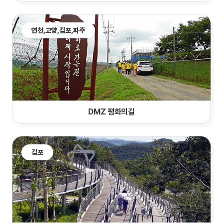
연천,
고양
,김포,파주
DMZ 평화의길
김포