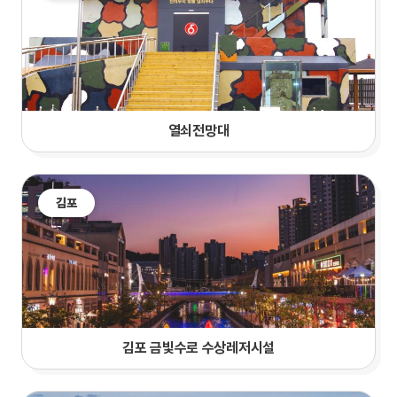
열쇠전망대
김포
김포 금빛수로 수상레저시설