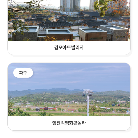
김포아트빌리지
파주
임진각평화곤돌라