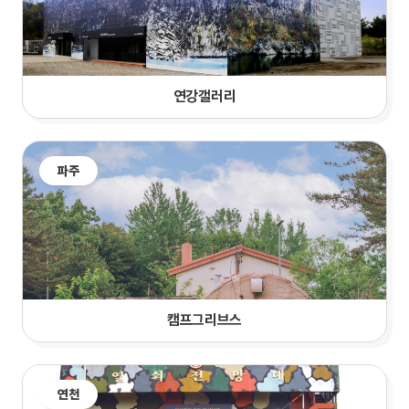
연강갤러리
파주
캠프그리브스
연천