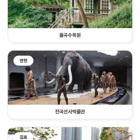
율곡수목원
연천
전곡선사박물관
김포