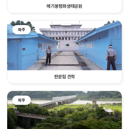
애기봉평화생태공원
파주
판문점 견학
파주