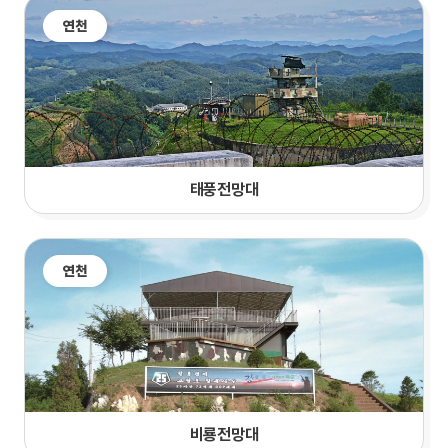
연천
태풍전망대
연천
비룡전망대