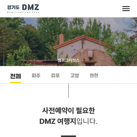
캠프그리브스
파주
김포
고양
연천
전체
사전예약이 필요한
DMZ 여행지
입니다.