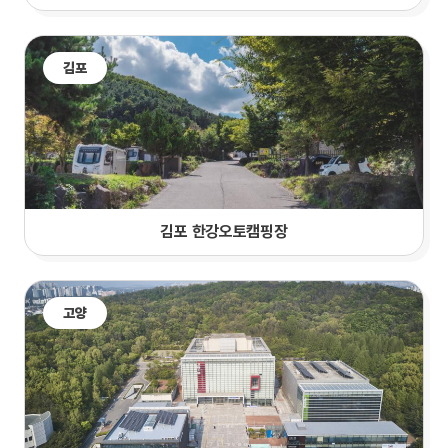
김포
김포 한강오토캠핑장
고양