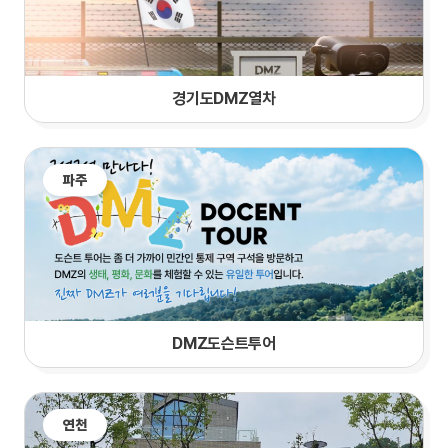
경기도DMZ열차
파주
DMZ도슨트투어
연천