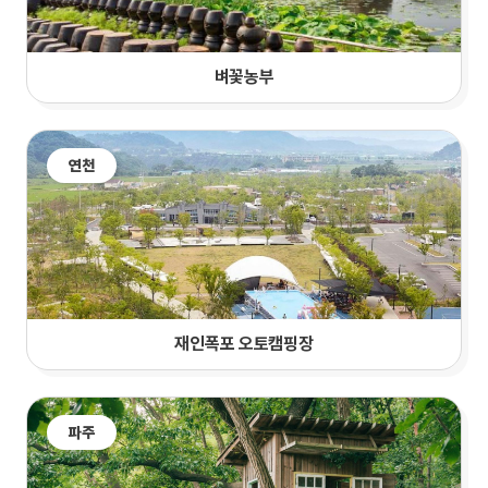
벼꽃농부
연천
재인폭포 오토캠핑장
파주