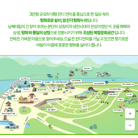
3만평 규모의 대형 잔디 언덕을 중심으로 한 일상 속의
평화로운 쉼터,
임진각 평화누리
입니다.
남북대립의 긴장이 흐르는 분단의 상징이자 냉전시대의 잔상이었던 이 곳을 화해와
상생,
평화와 통일의 상징
으로 전환시키기 위해
조성된 복합문화공간
입니다.
언제든 가벼운 마음으로 찾아주세요. 드넓은 잔디언덕을 거닐고 있으면 향기로운
바람이 마음에 훈훈한 평화를 실어다 줍니다.
캠프그리브스
임진강 독개다리
임진각평화곤돌라
벙커전시관 BEAT131
한반도 생태평화 종합관광센터
평화의 종각
임진강변 생태탐방로
평화누리 모험놀이 시설
DMZ 생생누리
자유의 다리
DMZ생태관광지원센터
장단역 증기기관차
망배단
판문점견학안내소
하나그루
임진각
평화랜드
수풀누리
평화누리
통일기원돌무지
평화누리 캠핑장
국립6·25전쟁납북자기념관