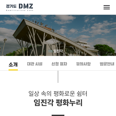
임진각
대관 시설
신청 절차
유의사항
방문안내
소개
일상 속의 평화로운 쉼터
임진각 평화누리