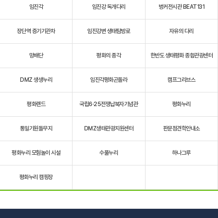
임진각
임진강 독개다리
벙커전시관 BEAT131
장단역 증기기관차
임진강변 생태탐방로
자유의 다리
망배단
평화의 종각
한반도 생태평화 종합관광센터
DMZ 생생누리
임진각평화곤돌라
캠프그리브스
평화랜드
국립6·25전쟁납북자기념관
평화누리
통일기원돌무지
DMZ생태관광지원센터
판문점견학안내소
평화누리 모험놀이 시설
수풀누리
하나그루
평화누리 캠핑장