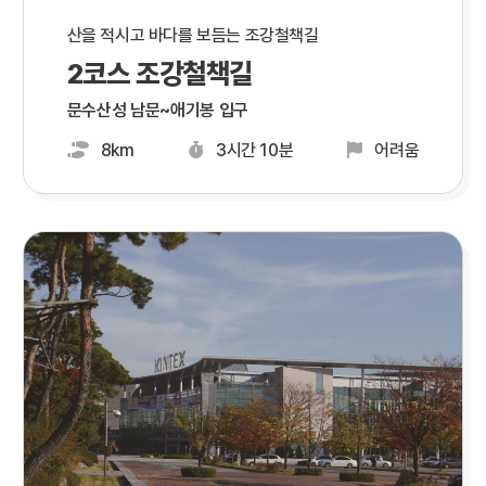
산을 적시고 바다를 보듬는 조강철책길
2코스 조강철책길
문수산성 남문~애기봉 입구
8km
3시간 10분
어려움