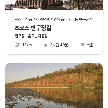
선조들의 풍류와 넉넉한 자연의 품을 만나는 반구정길
8코스 반구정길
반구정 ~율곡습지공원
13km
3시간 40분
쉬움