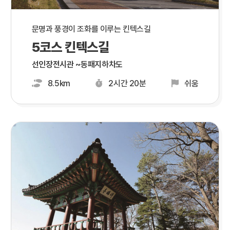
문명과 풍경이 조화를 이루는 킨텍스길
5코스 킨텍스길
선인장전시관 ~동패지하차도
8.5km
2시간 20분
쉬움