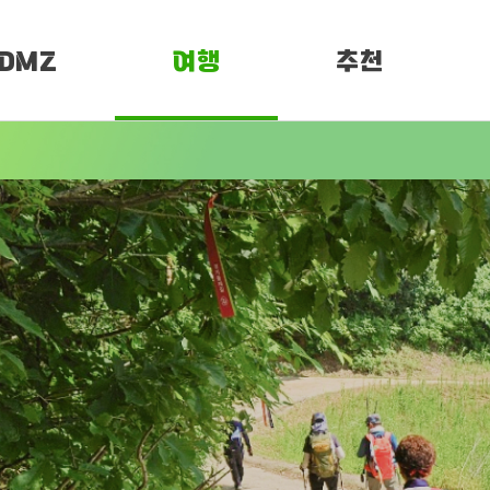
DMZ
여행
추천
소개
여행정보
PEN 페스티벌
임진각 평화누리
DMZ
DMZ 평화누리길
화누리길