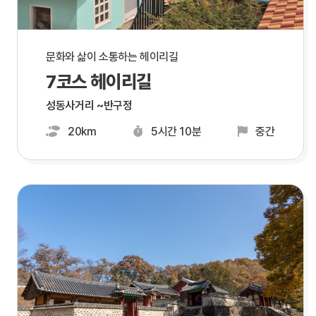
문화와 삶이 소통하는 헤이리길
7코스 헤이리길
성동사거리 ~반구정
20km
5시간 10분
중간