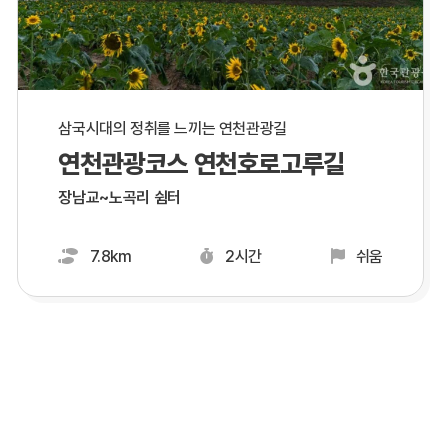
삼국시대의 정취를 느끼는 연천관광길
연천관광코스 연천호로고루길
장남교~노곡리 쉼터
7.8km
2시간
쉬움