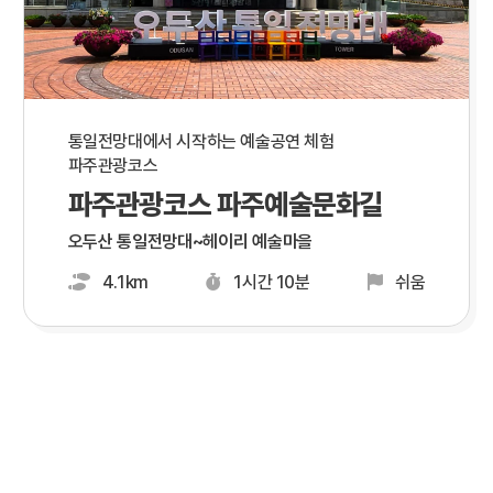
통일전망대에서 시작하는 예술공연 체험
파주관광코스
파주관광코스 파주예술문화길
오두산 통일전망대~헤이리 예술마을
4.1km
1시간 10분
쉬움