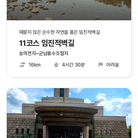
때묻지 않은 순수한 자연을 품은 임진적벽길
11코스 임진적벽길
숭의전지~군남홍수조절지
16km
4시간 30분
어려움