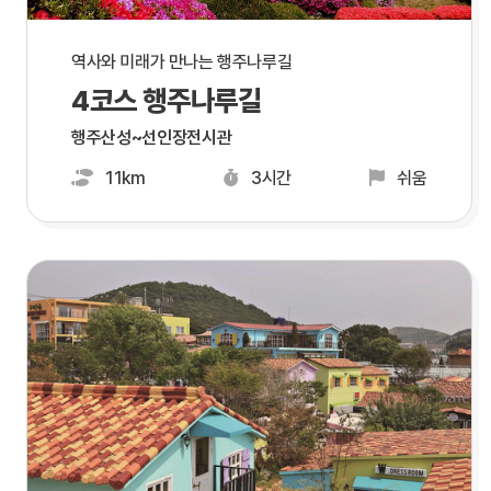
역사와 미래가 만나는 행주나루길
4코스 행주나루길
행주산성~선인장전시관
11km
3시간
쉬움