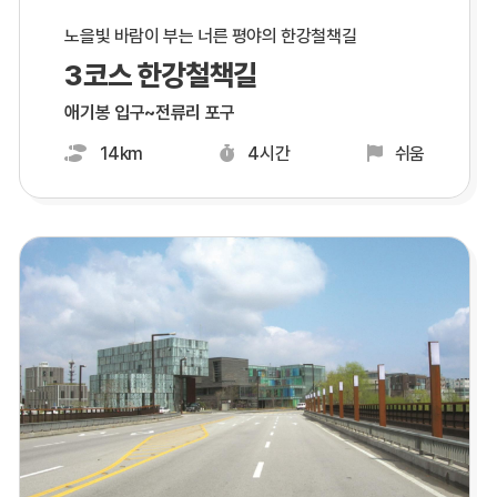
노을빛 바람이 부는 너른 평야의 한강철책길
3코스 한강철책길
애기봉 입구~전류리 포구
14km
4시간
쉬움