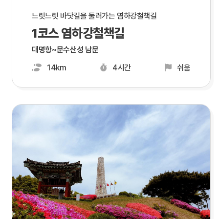
느릿느릿 바닷길을 둘러가는 염하강철책길
1코스 염하강철책길
대명항~문수산성 남문
14km
4시간
쉬움