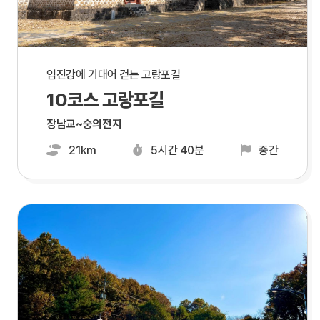
임진강에 기대어 걷는 고랑포길
10코스 고랑포길
장남교~숭의전지
21km
5시간 40분
중간