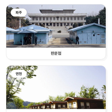
파주
판문점
연천