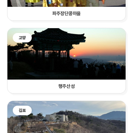
파주장단콩마을
고양
행주산성
김포