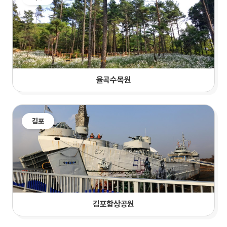
율곡수목원
김포
김포함상공원