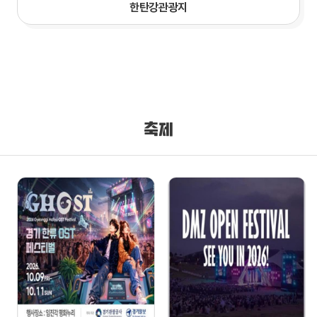
한탄강관광지
축제