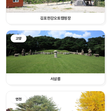
김포한강오토캠핑장
고양
서삼릉
연천