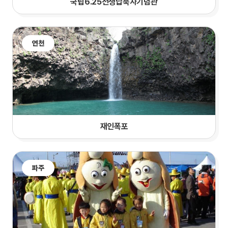
국립6.25전쟁납북자기념관
연천
재인폭포
파주