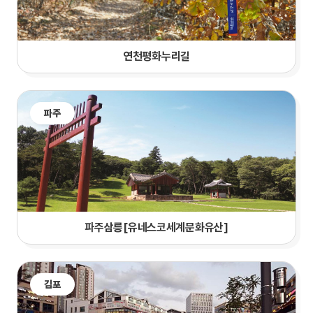
연천평화누리길
파주
파주삼릉[유네스코세계문화유산]
김포