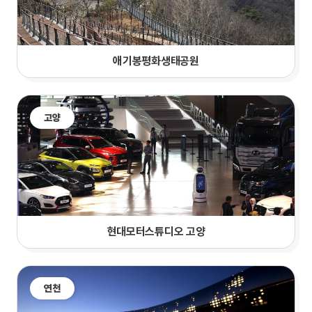
애기봉평화생태공원
고양
현대모터스튜디오 고양
연천