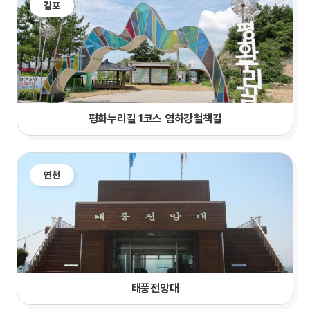
김포
평화누리길 1코스 염하강철책길
연천
태풍전망대