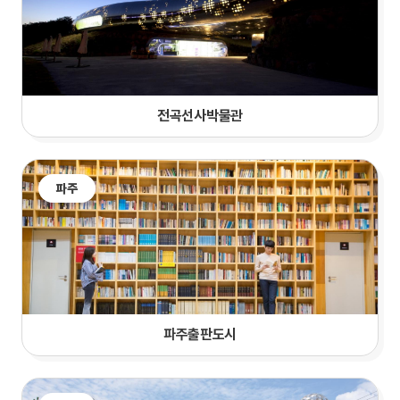
전곡선사박물관
파주
파주출판도시