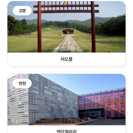
고양
서오릉
연천
연강갤러리