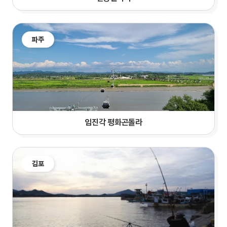
파주
임진각 평화곤돌라
김포