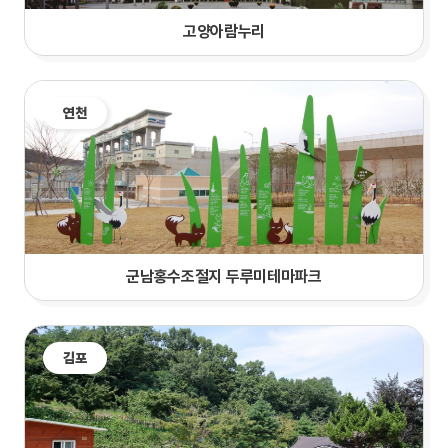
고양아람누리
연천
군남홍수조절지 두루미테마파크
김포