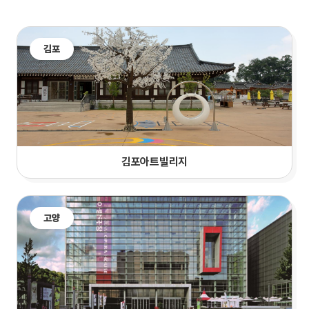
김포
김포아트빌리지
고양