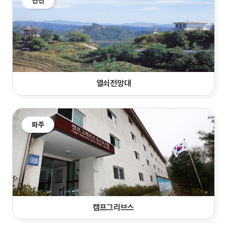
연천
열쇠전망대
파주
캠프그리브스