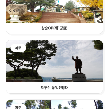
상승OP(제1땅굴)
파주
오두산 통일전망대
파주