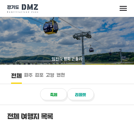
임진각 평화 곤돌라
파주
김포
고양
연천
전체
축제
리플렛
전체 여행지 목록