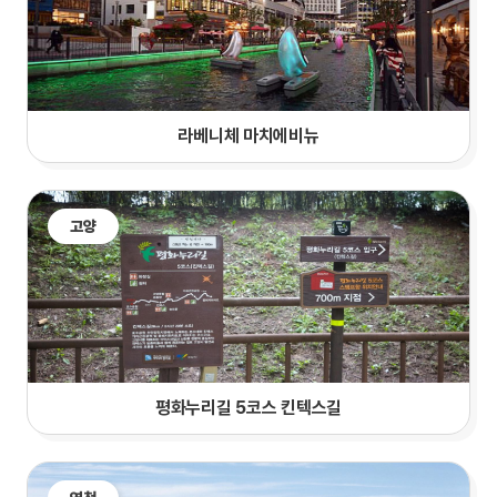
라베니체 마치에비뉴
고양
평화누리길 5코스 킨텍스길